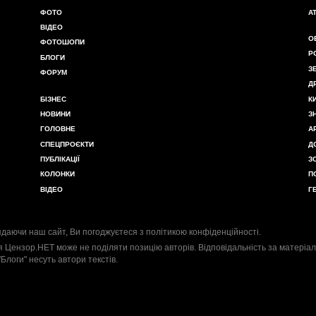
ФОТО
А
ВІДЕО
О
ФОТОШОПИ
Р
БЛОГИ
З
ФОРУМ
Д
БІЗНЕС
К
НОВИНИ
З
ГОЛОВНЕ
А
СПЕЦПРОЄКТИ
Д
ПУБЛІКАЦІЇ
З
КОЛОНКИ
П
ВІДЕО
Г
даючи наш сайт, Ви погоджуєтеся з
політикою конфіденційності
.
я Цензор.НЕТ може не поділяти позицію авторів. Відповідальність за матеріал
"Блоги" несуть автори текстів.