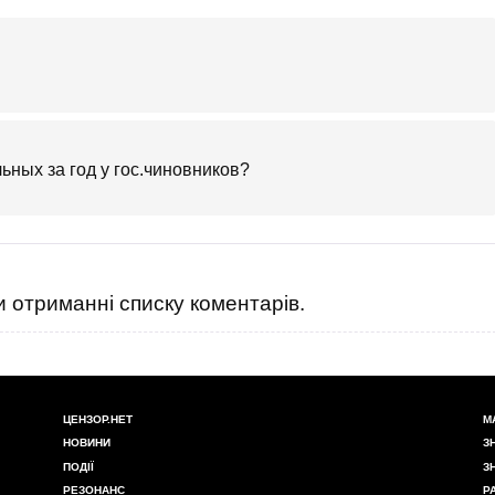
ьных за год у гос.чиновников?
 отриманні списку коментарів.
ЦЕНЗОР.НЕТ
М
НОВИНИ
З
ПОДІЇ
З
РЕЗОНАНС
Р