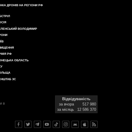
ТАКА ДРОНІВ НА РЕГІОНИ РФ
БСТРІЛ
ОСІЯ
ЕЛЕНСЬКИЙ ВОЛОДИМИР
РОНИ
ИЇВ
НИЩЕННЯ
РМІЯ РФ
ОНЕЦЬКА ОБЛАСТЬ
СУ
ОЛЬЩА
ЕНШТАБ ЗС
Відвідуваність
и в
за вчора
517 980
за місяць
12 586 370