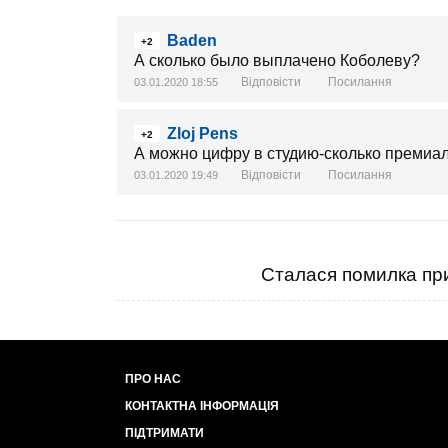
Baden
+2
А сколько было выплачено Коболеву?
Відповісти
Посилання
03.01.2020 18:55
Zloj Pens
+2
А можно цифру в студию-сколько премиал
Відповісти
Посилання
03.01.2020 19:49
Сталася помилка при
ПРО НАС
КОНТАКТНА ІНФОРМАЦІЯ
ПІДТРИМАТИ