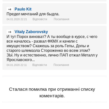
Paulo Kit
+4
Предел мечтаний для быдла.
Відповісти
Посилання
04.01.2020 22:21
Vitaly Zaborovsky
+3
И тут Порох виноват? А ты вообще в курсе, с чего
все началось - развал ФКМХ и качели с
имуществом? Скажешь за роль Гепы, Допы и
старого шлемазла Стороженко во всем этом?
ЗЫ. Ну и естественно, лично ПАП отжал Металл у
Ярославского...
Відповісти
Посилання
04.01.2020 22:11
Сталася помилка при отриманні списку
коментарів.