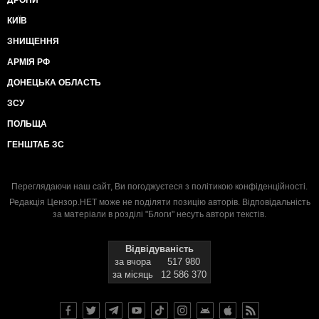
ДРОНИ
КИЇВ
ЗНИЩЕННЯ
АРМІЯ РФ
ДОНЕЦЬКА ОБЛАСТЬ
ЗСУ
ПОЛЬЩА
ГЕНШТАБ ЗС
Переглядаючи наш сайт, Ви погоджуєтеся з
політикою конфіденційності
.
Редакція Цензор.НЕТ може не поділяти позицію авторів. Відповідальність
за матеріали в розділі "Блоги" несуть автори текстів.
Відвідуваність
за вчора
517 980
за місяць
12 586 370