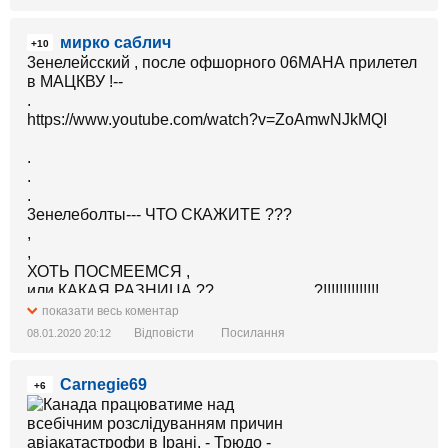
мирко саблич
+10
3енелейсский , после офшорного 06МАНА прилетел
в МАЦКВУ !--
.
https://www.youtube.com/watch?v=ZoAmwNJkMQI
.
.
.
3енелеболты--- ЧТО СКАЖИТЕ ???
,
,
ХОТЬ ПОСМЕЕМСЯ ,
или КАКАЯ РАЗНИЦА ??.........................?!!!!!!!!!!!!!!
показати весь коментар
.
Відповісти
Посилання
08.01.2020 20:12
Carnegie69
+6