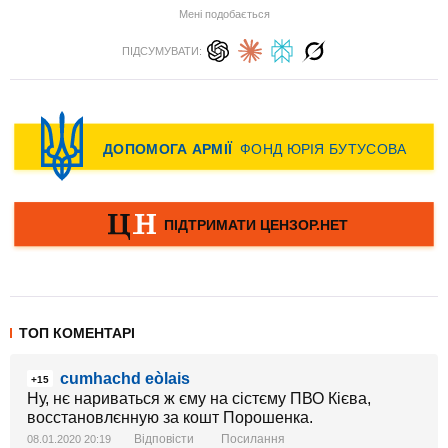
Мені подобається
ПІДСУМУВАТИ:
ТОП КОМЕНТАРІ
cumhachd eòlais
+15
Ну, нє нариваться ж єму на сістєму ПВО Кієва,
восстановлєнную за кошт Порошенка.
Відповісти
Посилання
08.01.2020 20:19