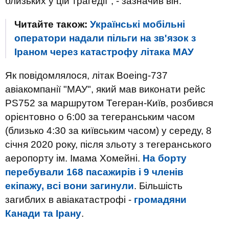
близьких у цій трагедії", - зазначив він.
Читайте також:
Українські мобільні
оператори надали пільги на зв'язок з
Іраном через катастрофу літака МАУ
Як повідомлялося, літак Boeing-737
авіакомпанії "МАУ", який мав виконати рейс
PS752 за маршрутом Тегеран-Київ, розбився
орієнтовно о 6:00 за тегеранським часом
(близько 4:30 за київським часом) у середу, 8
січня 2020 року, після зльоту з тегеранського
аеропорту ім. Імама Хомейні.
На борту
перебували 168 пасажирів і 9 членів
екіпажу, всі вони загинули
. Більшість
загиблих в авіакатастрофі -
громадяни
Канади та Ірану
.