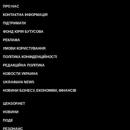
смогли слить информацию о его отдыхе в СМИ.
ПРО НАС
Я представляю как россиян выбесило что Кравчука,
КОНТАКТНА ІНФОРМАЦІЯ
Кучму, - они не только вели физически, но и слушали
каждый день их разговоры .. Ющенко они вели
ПІДТРИМАТИ
плотно … Януковича они даже охраняли, а не то что
ФОНД ЮРІЯ БУТУСОВА
там слушали .. а Порошенко первый президент
который ушел у них из под наблюдения ..и это вам
РЕКЛАМА
не пакет конфет!! Это целый живой президент с его
обслуживающими службами, охраной, прямыми
УМОВИ КОРИСТУВАННЯ
линиями связи с США, ЕС НАТО и прочее … и это
ПОЛІТИКА КОНФІДЕНЦІЙНОСТІ
президент страны на которую они напали и он
главнокомандующий армии на минуточку!! И это их
РЕДАКЦІЙНА ПОЛІТИКА
обязанность его слушать, вести, знать где он
НОВОСТИ УКРАИНА
поминутно!! ..А он у них из под носа ушел на неделю
с семьей и они не знали где!
UKRAINIAN NEWS
Вот что их выбесило .. вот почему они влили столько
НОВИНИ БІЗНЕСУ, ЕКОНОМІКИ, ФІНАНСІВ
бабла в пропаганду, в раскрутку этого бреда о том
что президент не имеет права отдохнуть 1 раз за 5
лет чтобы отомстить за свой провал из-за которого
ЦЕНЗОР.НЕТ
уверен в России многие потеряли должности.
НОВИНИ
А при Зеленском им понадобилось аж целых… 1
минута, чтоб узнать где он .. его там уже ждали с
ПОДІЇ
фотоаппаратом и коктейлем загорелые бодрые
РЕЗОНАНС