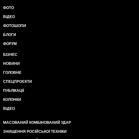
ребята из спецслужб .. они туда прилетели
наверняка раньше Зеленского и слив был по сути
ФОТО
день-в-день ..
ВІДЕО
Так вот что я хочу сказать - за 8 месяцев Зеленский
уничтожил украинские спецслужбы, уничтожил
ФОТОШОПИ
режим секретности относительно России который
БЛОГИ
был достигнут СБУ и прочими ввиду явных и
понятных приказов и кадровой политики
ФОРУМ
предыдущей власти .. теперь и СБУ и прочие
контрразведки и разведки - проходной двор для
БІЗНЕС
российских агентов и на примере президента вы
НОВИНИ
должны понимать что безопасность в армии и в
прочих силовых структурах стала еще более низкого
ГОЛОВНЕ
уровня чем стала безопасность у самого
СПЕЦПРОЄКТИ
Зеленского.
Полная деградация всего лишь за 8 месяцев.
ПУБЛІКАЦІЇ
А между тем Россия готовит группировки вторжения
КОЛОНКИ
и далее наращивает армии на нашей границе …
73%!! - вы сделали это вместе!
ВІДЕО
За матеріалами сторінки в
Фейсбукhttps://www.facebook.com/Dmitriy.Chekalkin/pos
МАСОВАНИЙ КОМБІНОВАНИЙ УДАР
Дмитра Чекалкіна
ЗНИЩЕННЯ РОСІЙСЬКОЇ ТЕХНІКИ