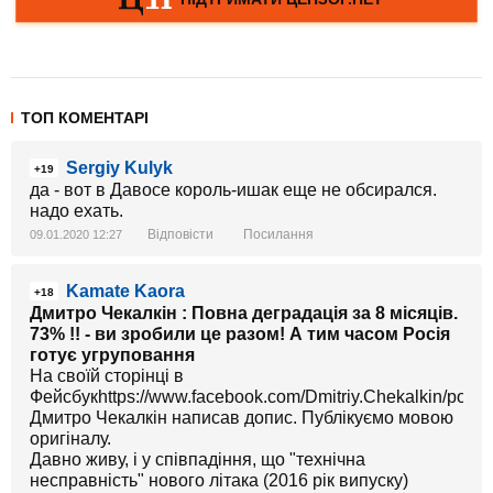
ТОП КОМЕНТАРІ
Sergiy Kulyk
+19
да - вот в Давосе король-ишак еще не обсирался.
надо ехать.
Відповісти
Посилання
09.01.2020 12:27
Kamate Kaora
+18
Дмитро Чекалкін : Повна деградація за 8 місяців.
73% !! - ви зробили це разом! А тим часом Росія
готує угруповання
На своїй сторінці в
Фейсбукhttps://www.facebook.com/Dmitriy.Chekalkin/pos
Дмитро Чекалкін написав допис. Публікуємо мовою
оригіналу.
Давно живу, і у співпадіння, що "технічна
несправність" нового літака (2016 рік випуску)