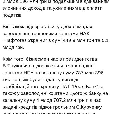
2 млрд 196 млн грн із подальшим відмиванням
злочинних доходів та ухиленням від сплати
податків.
Він також підозрюється у двох епізодах
заволодіння грошовими коштами НАК
"Нафтогаз України" в сумі 449,9 млн грн та 5,1
млрд грн.
Крім того, бізнесмен часів президентства
В.Януковича підозрюється в заволодінні
коштами НБУ на загальну суму 787 млн ​​396
тис. грн, які були надані у вигляді
стабілізаційного кредиту ПАТ "Реал Банк", а
також у заволодінні коштами цього ж банку на
загальну суму 4 млрд 707,2 млн грн під час
видачі кредитів підконтрольним С.Курченку
підприємствам з ознаками фіктивності, з