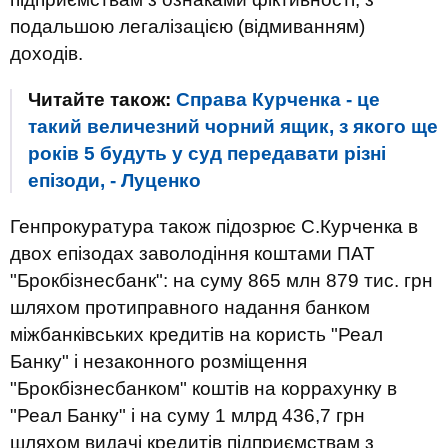
подальшою легалізацією (відмиванням)
доходів.
Читайте також:
Справа Курченка - це
такий величезний чорний ящик, з якого ще
років 5 будуть у суд передавати різні
епізоди, - Луценко
Генпрокуратура також підозрює С.Курченка в
двох епізодах заволодіння коштами ПАТ
"Брокбізнесбанк": на суму 865 млн 879 тис. грн
шляхом протиправного надання банком
міжбанківських кредитів на користь "Реал
Банку" і незаконного розміщення
"Брокбізнесбанком" коштів на коррахунку в
"Реал Банку" і на суму 1 млрд 436,7 грн
шляхом видачі кредитів підприємствам з