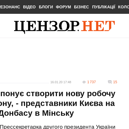
РЕЗОНАНС
ВІДЕО
БЛОГИ
ФОРУМ
БІЗНЕС
ПУБЛІКАЦІЇ
КОЛ
1 737
15
16.01.20 17:48
опонує створити нову робочу
ону, - представники Києва на
Донбасу в Мінську
Прессекретарка другого президента України