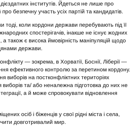
дієздатних інститутів. Йдеться не лише про
 про безпечну участь усіх партій та кандидатів.
и тоді, коли кордони держави перебувають під її
народних спостерігачів, інакше не існує жодних
, а також є висока ймовірність маніпуляцій щодо
адянами держави.
нфлікту — зокрема, в Хорватії, Боснії, Ліберії —
ення ефективного контролю за перетином кордону
я виборів на постконфліктних територіях
 виборів та/ або неналежна підготовка до них не
теграції, а й може спровокувати відновлення
ених осіб і біженців у свої рідні міста і села,
печити довготривалий мир.