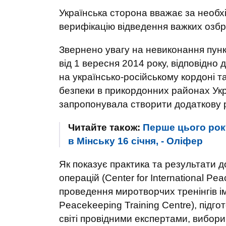
Українська сторона вважає за необ
верифікацію відведення важких озбро
Звернено увагу на невиконання пунк
від 1 вересня 2014 року, відповідно 
на українсько-російському кордоні т
безпеки в прикордонних районах Укр
запропонувала створити додаткову р
Читайте також:
Перше цього року
в Мінську 16 січня, - Оліфер
Як показує практика та результати 
операцій (Center for International P
проведення миротворчих тренінгів ім.
Peacekeeping Training Centre), підго
світі провідними експертами, вибори