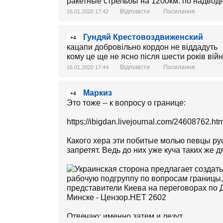
ракетные стрельбы на 1200км. по надвод
Відповісти
Посилання
16.01.2020 17:42
Гундяй Крестовоздвиженский
+4
кацапи добровільно кордон не віддадуть
кому це ще не ясно після шести років вій
Відповісти
Посилання
16.01.2020 17:44
Маркиз
+4
Это тоже -- к вопросу о границе:
https://ibigdan.livejournal.com/24608762.
Какого хера эти побитые молью певцы рус
запретят. Ведь до них уже куча таких же 
Отвечаю: именно затем и лезут.