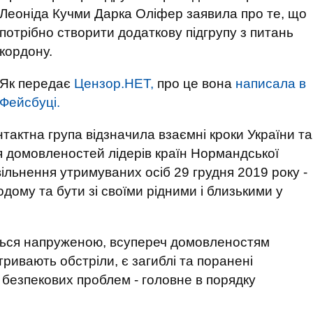
Леоніда Кучми Дарка Оліфер заявила про те, що
потрібно створити додаткову підгрупу з питань
кордону.
Як передає
Цензор.НЕТ,
про це вона
написала в
Фейсбуці.
тактна група відзначила взаємні кроки України та
ня домовленостей лідерів країн Нормандської
ільнення утримуваних осіб 29 грудня 2019 року -
ому та бути зі своїми рідними і близькими у
ться напруженою, всупереч домовленостям
тривають обстріли, є загиблі та поранені
я безпекових проблем - головне в порядку