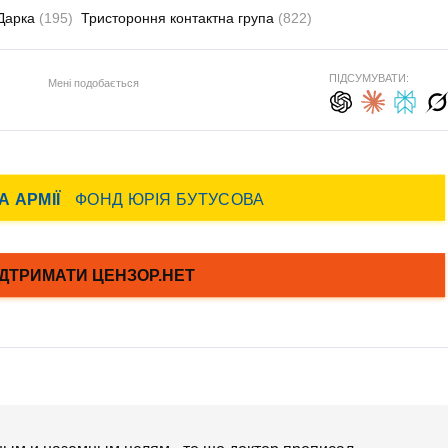
Дарка
(195)
Тристороння контактна група
(822)
ПІДСУМУВАТИ:
Мені подобається