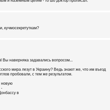
ным и наземным целям - то шо доктор прописал.
ни, кучмосекретуткам?
html Вы наверняка задавались вопросом...
ского мира лезут в Украину? Ведь знают же, что им въезд
дятлов пробовали, с тем же результатом.