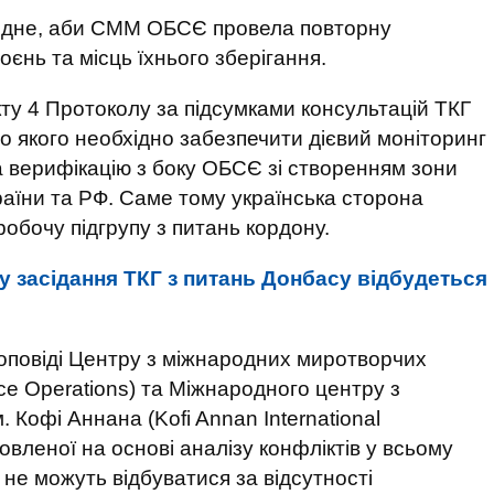
хідне, аби СММ ОБСЄ провела повторну
єнь та місць їхнього зберігання.
ту 4 Протоколу за підсумками консультацій ТКГ
до якого необхідно забезпечити дієвий моніторинг
а верифікацію з боку ОБСЄ зі створенням зони
аїни та РФ. Саме тому українська сторона
обочу підгрупу з питань кордону.
 засідання ТКГ з питань Донбасу відбудеться
доповіді Центру з міжнародних миротворчих
eace Operations) та Міжнародного центру з
 Кофі Аннана (Kofi Annan International
товленої на основі аналізу конфліктів у всьому
 не можуть відбуватися за відсутності