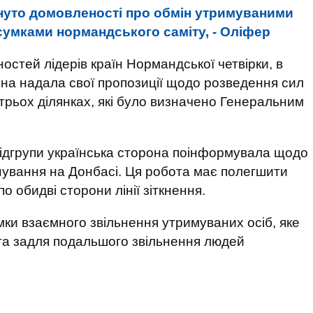
нуто домовленості про обмін утримуваними
сумками нормандського саміту, - Оліфер
стей лідерів країн Нормандської четвірки, в
она надала свої пропозиції щодо розведення сил
трьох ділянках, які було визначено Генеральним
 підгрупи українська сторона поінформувала щодо
інування на Донбасі. Ця робота має полегшити
о обидві сторони лінії зіткнення.
умки взаємного звільнення утримуваних осіб, яке
ота задля подальшого звільнення людей