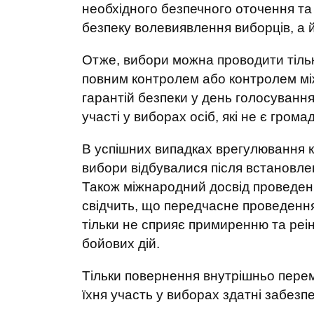
необхідного безпечного оточення та 
безпеку волевиявлення виборців, а й
Отже, вибори можна проводити тільк
повним контролем або контролем між
гарантій безпеки у день голосування
участі у виборах осіб, які не є гром
В успішних випадках врегулювання ко
вибори відбувалися після встановл
Також міжнародний досвід проведенн
свідчить, що передчасне проведення
тільки не сприяє примиренню та реін
бойових дій.
Тільки повернення внутрішньо переміщ
їхня участь у виборах здатні забез