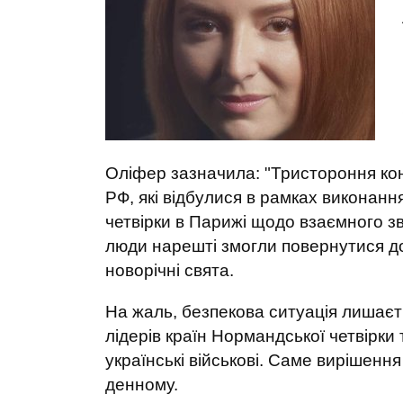
Оліфер зазначила: "Тристороння кон
РФ, які відбулися в рамках виконан
четвірки в Парижі щодо взаємного зв
люди нарешті змогли повернутися дод
новорічні свята.
На жаль, безпекова ситуація лишає
лідерів країн Нормандської четвірки 
українські військові. Саме вирішенн
денному.