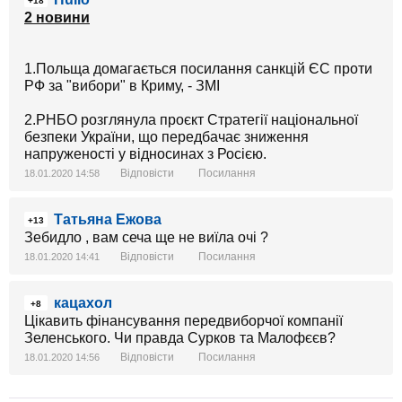
+18
2 новини
1.Польща домагається посилання санкцій ЄС проти
РФ за "вибори" в Криму, - ЗМІ
2.РНБО розглянула проєкт Стратегії національної
безпеки України, що передбачає зниження
напруженості у відносинах з Росією.
Відповісти
Посилання
18.01.2020 14:58
Татьяна Ежова
+13
Зебидло , вам сеча ще не виїла очі ?
Відповісти
Посилання
18.01.2020 14:41
кацахол
+8
Цікавить фінансування передвиборчої компанії
Зеленського. Чи правда Сурков та Малофєєв?
Відповісти
Посилання
18.01.2020 14:56