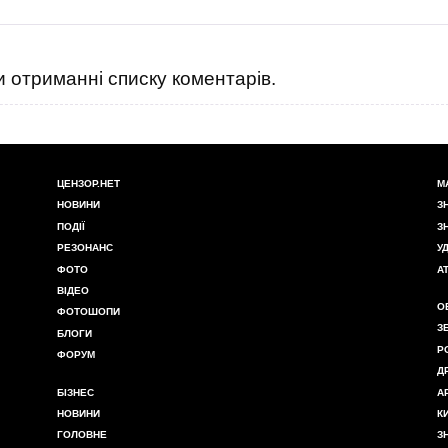
 отриманні списку коментарів.
ЦЕНЗОР.НЕТ
М
НОВИНИ
З
ПОДІЇ
З
РЕЗОНАНС
У
ФОТО
А
ВІДЕО
О
ФОТОШОПИ
З
БЛОГИ
Р
ФОРУМ
Д
БІЗНЕС
А
НОВИНИ
К
ГОЛОВНЕ
З