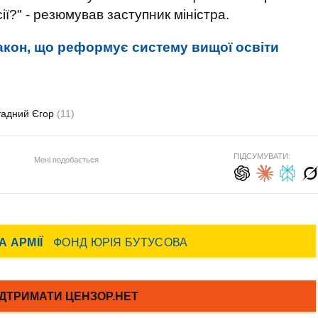
ії?" - резюмував заступник міністра.
акон, що реформує систему вищої освіти
тадний Єгор
(11)
ПІДСУМУВАТИ:
Мені подобається