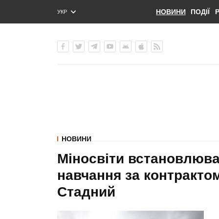
НОВИНИ
ПОДІЇ
УКР
ENG
РУС
НОВИНИ
Міносвіти встановлюва
навчання за контрактом
Стадний