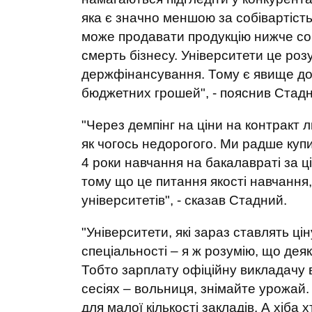
яка є значно меншою за собівартість 
може продавати продукцію нижче соб
смерть бізнесу. Університети це роз
держфінансування. Тому є явище дот
бюджетних грошей", - пояснив Стадн
"Через демпінг на ціни на контракт 
як чогось недорогого. Ми радше куп
4 роки навчання на бакалавраті за ці
тому що це питання якості навчання,
університетів", - сказав Стадний.
"Університети, які зараз ставлять ці
спеціальності – я ж розумію, що деякі
Тобто зарплату офіційну викладачу в
сесіях – вольниця, знімайте урожай
для малої кількості закладів. А хіба