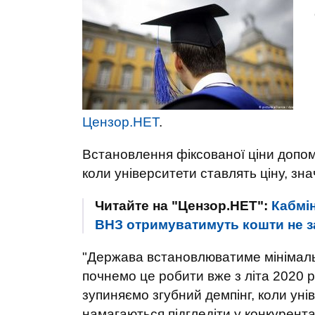
Цензор.НЕТ
.
Встановлення фіксованої ціни допомо
коли університети ставлять ціну, зна
Читайте на "Цензор.НЕТ":
Кабмін
ВНЗ отримуватимуть кошти не за 
"Держава встановлюватиме мінімальну
почнемо це робити вже з літа 2020 р
зупиняємо згубний демпінг, коли унів
намагаються підгледіти у конкурента 