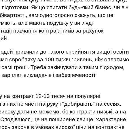
підготовки. Якщо спитати будь-який бізнес, чи він
івартості, вам одноголосно скажуть, що це
уміють, але мають подушку у вигляді
ації навчання контрактників за рахунок
ий.
людей привчили до такого сприйняття вищої освіти
имо євробляху за 100 тисяч гривень, ніж оплатим
 самі гроші. Треба закінчувати з таким підходом,
 зарплат викладачів і забезпеченості
ну на контракт 12-13 тисяч на популярні
 з них не чисті на руку і "добирають" на сесіях.
исоку дати не можемо, бо контракти низькі, а на
. Сподіваюся, це не поширене явище, характерне
 хтось захоче в умовах високої ціни на контрактне