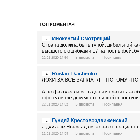
ТОП КОМЕНТАРІ
Инокентий Смотрящий
+7
Страна должна быть тупой, дибильной как
высшего с ошибками 17 на пост в фейсбук
Відповісти
Посилання
22.01.2020 14:50
Ruslan Tkachenko
+4
ЛОХИ ЗА ВСЕ ЗАПЛАТЯТ! ПОТОМУ ЧТО
А по факту если есть деньги платить за о
оформление документов и пойти поступить
Відповісти
Посилання
22.01.2020 14:52
Гундяй Крестовоздвиженский
+3
а думаєте Новосад легко на оті нещасні к
Відповісти
Посилання
22.01.2020 14:55