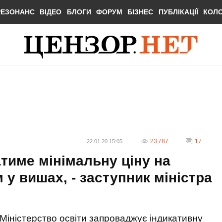
РЕЗОНАНС
ВІДЕО
БЛОГИ
ФОРУМ
БІЗНЕС
ПУБЛІКАЦІЇ
КОЛ
23 787
17
22.01.20 15:05
тиме мінімальну ціну на
 у вишах, - заступник міністра
Міністерство освіти запроваджує індикативну