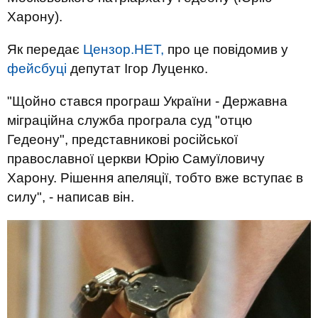
Харону).
Як передає
Цензор.НЕТ,
про це повідомив у
фейсбуці
депутат Ігор Луценко.
"Щойно стався програш України - Державна
міграційна служба програла суд "отцю
Гедеону", представникові російської
православної церкви Юрію Самуїловичу
Харону. Рішення апеляції, тобто вже вступає в
силу", - написав він.