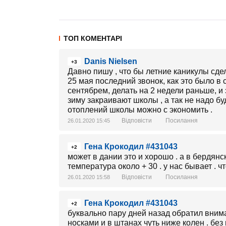
ТОП КОМЕНТАРІ
Danis Nielsen
+3
Давно пишу , что бы летние каникулы сде
25 мая последний звонок, как это было в 
сентябрем, делать на 2 недели раньше, и 
зиму закраивают школы , а так не надо бу
отоплений школы можно с экономить .
Відповісти
Посилання
26.01.2020 15:45
Гена Крокодил #431043
+2
может в дании это и хорошо . а в бердянс
температура около + 30 . у нас бывает . 
Відповісти
Посилання
26.01.2020 15:58
Гена Крокодил #431043
+2
буквально пару дней назад обратил внима
носками и в штанах чуть ниже колен . бе