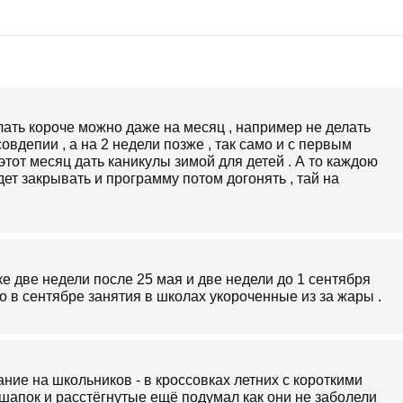
лать короче можно даже на месяц , например не делать
совдепии , а на 2 недели позже , так само и с первым
этот месяц дать каникулы зимой для детей . А то каждою
дет закрывать и программу потом догонять , тай на
ке две недели после 25 мая и две недели до 1 сентября
что в сентябре занятия в школах укороченные из за жары .
ние на школьников - в кроссовках летних с короткими
з шапок и расстёгнутые ещё подумал как они не заболели