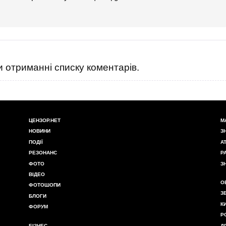
 отриманні списку коментарів.
ЦЕНЗОР.НЕТ
М
НОВИНИ
З
ПОДІЇ
А
РЕЗОНАНС
Р
ФОТО
З
ВІДЕО
О
ФОТОШОПИ
З
БЛОГИ
К
ФОРУМ
Р
БІЗНЕС
Д