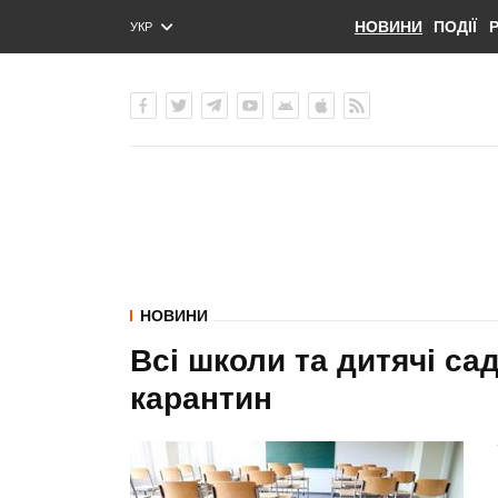
НОВИНИ
ПОДІЇ
УКР
ENG
РУС
НОВИНИ
Всі школи та дитячі са
карантин