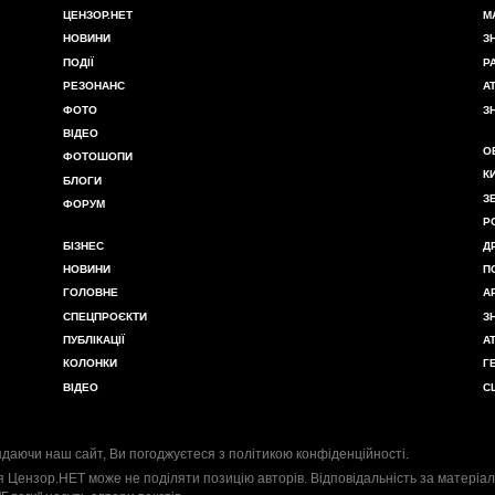
ЦЕНЗОР.НЕТ
М
НОВИНИ
З
ПОДІЇ
Р
РЕЗОНАНС
А
ФОТО
З
ВІДЕО
О
ФОТОШОПИ
К
БЛОГИ
З
ФОРУМ
Р
БІЗНЕС
Д
НОВИНИ
П
ГОЛОВНЕ
А
СПЕЦПРОЄКТИ
З
ПУБЛІКАЦІЇ
А
КОЛОНКИ
Г
ВІДЕО
С
даючи наш сайт, Ви погоджуєтеся з
політикою конфіденційності
.
я Цензор.НЕТ може не поділяти позицію авторів. Відповідальність за матеріал