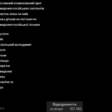
АСОВАНИЙ КОМБІНОВАНИЙ УДАР
НИЩЕННЯ РОСІЙСЬКИХ ОКУПАНТІВ
АКЕТНА АТАКА НА КИЇВ
ТАКА ДРОНІВ НА РЕГІОНИ РФ
НИЩЕННЯ РОСІЙСЬКОЇ ТЕХНІКИ
БСТРІЛ
ИЇВ
ЕЛЕНСЬКИЙ ВОЛОДИМИР
ОСІЯ
РОНИ
ОЛЬЩА
РМІЯ РФ
НИЩЕННЯ
ТАКА
ЕНШТАБ ЗС
ША
Відвідуваність
и в
за вчора
657 660