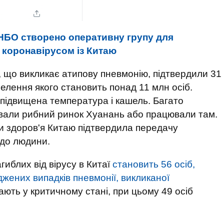
НБО створено оперативну групу для
з коронавірусом із Китаю
, що викликає атипову пневмонію, підтвердили 31
селення якого становить понад 11 млн осіб.
підвищена температура і кашель. Багато
ували рибний ринок Хуанань або працювали там.
ни здоров'я Китаю підтвердила передачу
 до людини.
агиблих від вірусу в Китаї
становить 56 осіб,
жених випадків пневмонії, викликаної
ють у критичному стані, при цьому 49 осіб