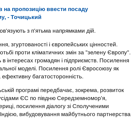
в на пропозицію ввести посаду
у, - Точицький
пов'язують з п'ятьма напрямками дій.
ня, згуртованості і європейських цінностей.
тьбі проти кліматичних змін за "зелену Європу".
в інтересах громадян і підприємств. Посилення
іальної моделі. Посилення ролі Євросоюзу як
а ефективну багатосторонність.
ьській програмі передбачає, зокрема, розвиток
усідами ЄС по півдню Середземномор'я,
ериці, посилення діалогу зі Сполученими
з Індією, вибудовування майбутнього партнерства