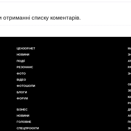
 отриманні списку коментарів.
ЦЕНЗОР.НЕТ
М
НОВИНИ
З
ПОДІЇ
А
РЕЗОНАНС
Р
ФОТО
З
ВІДЕО
О
ФОТОШОПИ
З
БЛОГИ
К
ФОРУМ
Р
БІЗНЕС
Д
НОВИНИ
А
ГОЛОВНЕ
П
СПЕЦПРОЄКТИ
З