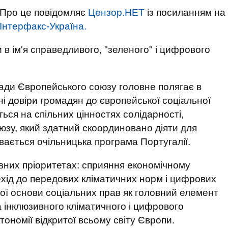
Про це повідомляє
Цензор.НЕТ
із посиланням на
Інтерфакс-Україна.
ти в ім'я справедливого, "зеленого" і цифрового
ади Європейського союзу головне полягає в
нні довіри громадян до європейської соціальної
ться на спільних цінностях солідарності,
союзу, який здатний скоординовано діяти для
ивається очільницька програма Португалії.
овних пріоритетах: сприяння економічному
хід до передових кліматичних норм і цифрових
ої основи соціальних прав як головний елемент
а інклюзивного кліматичного і цифрового
тономії відкритої всьому світу Європи.