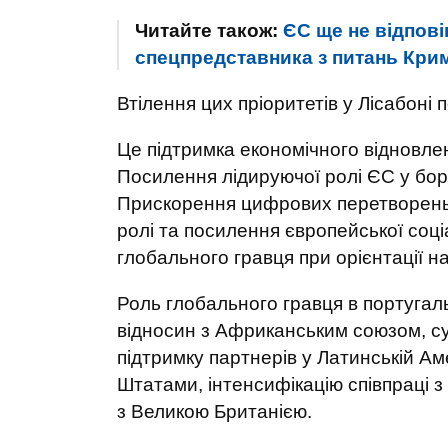
Читайте також:
ЄС ще не відпові
спецпредставника з питань Крим
Втілення цих пріоритетів у Лісабоні 
Це підтримка економічного відновлен
Посилення лідируючої ролі ЄС у боро
Прискорення цифрових перетворень 
ролі та посилення європейської соц
глобального гравця при орієнтації н
Роль глобального гравця в португал
відносин з Африканським союзом, с
підтримку партнерів у Латинській Ам
Штатами, інтенсифікацію співпраці 
з Великою Британією.