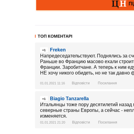
ТОП КОМЕНТАРІ
Freken
+1
Напредеседательствуют. Поднялись за сч
Раньше во Францию масово ехали строите
Франции. Заробитчане. А теперь к ним еду
НЕ хочу никого обидеть, но не так давно
Відповісти
Посилання
01.01.2021 11:16
Biagio Tanzarella
+1
Итальянцы тоже пору десятилетий назад 
северные страны Европы, а сейчас - непл
изменяется.
Відповісти
Посилання
01.01.2021 21:20