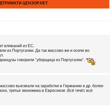
ет вляваний из ЕС.
ли из Португалии. Да так массово же и осели во
т.
 французы говорили "уборщица из Португалии".
массово выезжали на заработки в Германию и др. более
охо, третья экономика в Евросоюзе .Всё течёт, всё