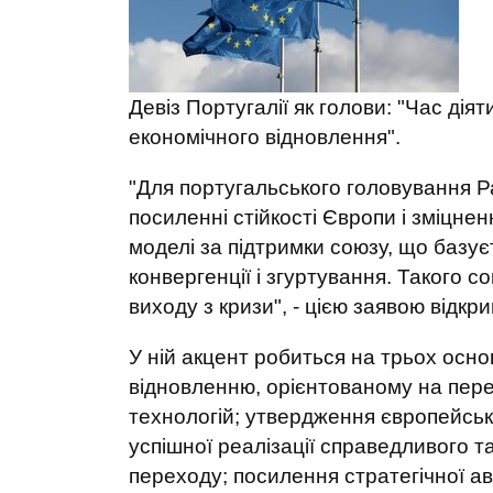
Девіз Португалії як голови: "Час дія
економічного відновлення".
"Для португальського головування Р
посиленні стійкості Європи і зміцне
моделі за підтримки союзу, що базує
конвергенції і згуртування. Такого 
виходу з кризи", - цією заявою відкр
У ній акцент робиться на трьох осн
відновленню, орієнтованому на пере
технологій; утвердження європейськ
успішної реалізації справедливого т
переходу; посилення стратегічної ав