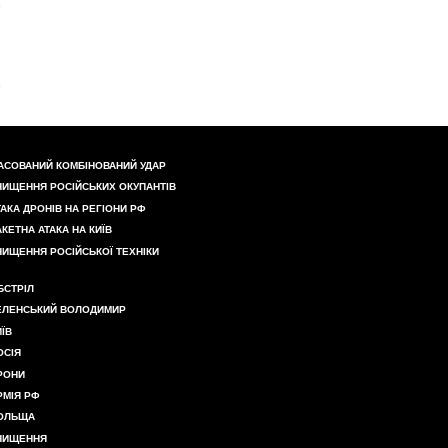
АСОВАНИЙ КОМБІНОВАНИЙ УДАР
НИЩЕННЯ РОСІЙСЬКИХ ОКУПАНТІВ
ТАКА ДРОНІВ НА РЕГІОНИ РФ
АКЕТНА АТАКА НА КИЇВ
НИЩЕННЯ РОСІЙСЬКОЇ ТЕХНІКИ
БСТРІЛ
ЕЛЕНСЬКИЙ ВОЛОДИМИР
ИЇВ
ОСІЯ
РОНИ
РМІЯ РФ
ОЛЬЩА
НИЩЕННЯ