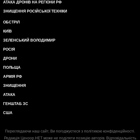
АТАКА ДРОНІВ НА РЕГІОНИ РФ
ЗНИЩЕННЯ РОСІЙСЬКОЇ ТЕХНІКИ
ОБСТРІЛ
КИЇВ
ЗЕЛЕНСЬКИЙ ВОЛОДИМИР
РОСІЯ
ДРОНИ
ПОЛЬЩА
АРМІЯ РФ
ЗНИЩЕННЯ
АТАКА
ГЕНШТАБ ЗС
США
Переглядаючи наш сайт, Ви погоджуєтеся з
політикою конфіденційності
.
Редакція Цензор.НЕТ може не поділяти позицію авторів. Відповідальність