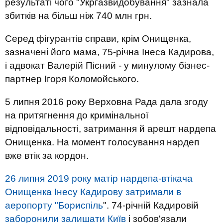
результаті чого "Укргазвидобування" зазнала
збитків на більш ніж 740 млн грн.
Серед фігурантів справи, крім Онищенка,
зазначені його мама, 75-річна Інеса Кадирова,
і адвокат Валерій Пісний - у минулому бізнес-
партнер Ігоря Коломойського.
5 липня 2016 року Верховна Рада дала згоду
на притягнення до кримінальної
відповідальності, затримання й арешт нардепа
Онищенка. На момент голосування нардеп
вже втік за кордон.
26 липня 2019 року матір нардепа-втікача
Онищенка Інесу Кадирову затримали в
аеропорту "Бориспіль
". 74-річній Кадировій
заборонили залишати Київ
і зобов'язали