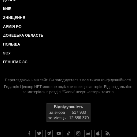
ДРОНИ
КИЇВ
ЗНИЩЕННЯ
АРМІЯ РФ
ДОНЕЦЬКА ОБЛАСТЬ
ПОЛЬЩА
ЗСУ
ГЕНШТАБ ЗС
Переглядаючи наш сайт, Ви погоджуєтеся з
політикою конфіденційності
.
Редакція Цензор.НЕТ може не поділяти позицію авторів. Відповідальність
за матеріали в розділі "Блоги" несуть автори текстів.
Відвідуваність
за вчора
517 980
за місяць
12 586 370