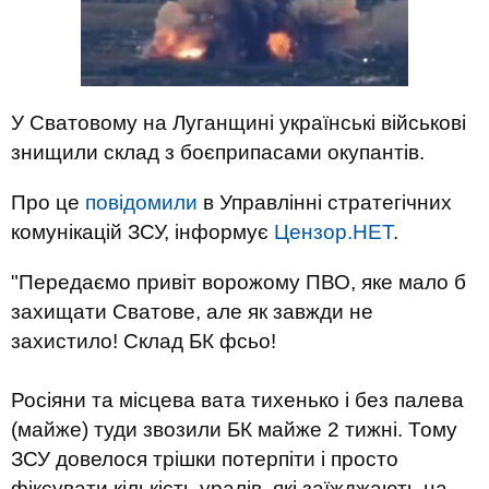
У Сватовому на Луганщині українські військові
знищили склад з боєприпасами окупантів.
Про це
повідомили
в Управлінні стратегічних
комунікацій ЗСУ, інформує
Цензор.НЕТ
.
"Передаємо привіт ворожому ПВО, яке мало б
захищати Сватове, але як завжди не
захистило! Склад БК фсьо!
Росіяни та місцева вата тихенько і без палева
(майже) туди звозили БК майже 2 тижні. Тому
ЗСУ довелося трішки потерпіти і просто
фіксувати кількість уралів, які заїжджають на