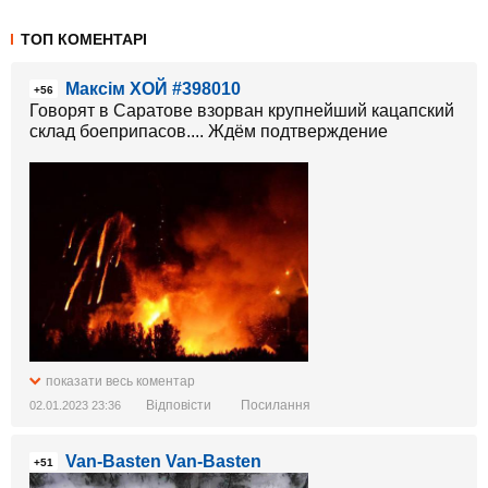
ТОП КОМЕНТАРІ
Максім ХОЙ #398010
+56
Говорят в Саратове взорван крупнейший кацапский
склад боеприпасов.... Ждём подтверждение
показати весь коментар
Відповісти
Посилання
02.01.2023 23:36
Van-Basten Van-Basten
+51