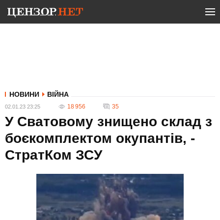
НОВИНИ
ВІЙНА
18 956
35
02.01.23 23:25
У Сватовому знищено склад з
боєкомплектом окупантів, -
СтратКом ЗСУ