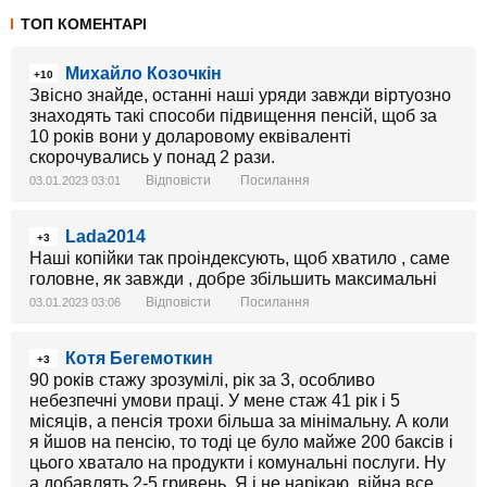
ТОП КОМЕНТАРІ
Михайло Козочкін
+10
Звісно знайде, останні наші уряди завжди віртуозно
знаходять такі способи підвищення пенсій, щоб за
10 років вони у доларовому еквіваленті
скорочувались у понад 2 рази.
Відповісти
Посилання
03.01.2023 03:01
Lada2014
+3
Наші копійки так проіндексують, щоб хватило , саме
головне, як завжди , добре збільшить максимальні
Відповісти
Посилання
03.01.2023 03:06
Котя Бегемоткин
+3
90 років стажу зрозумілі, рік за 3, особливо
небезпечні умови праці. У мене стаж 41 рік і 5
місяців, а пенсія трохи більша за мінімальну. А коли
я йшов на пенсію, то тоді це було майже 200 баксів і
цього хватало на продукти і комунальні послуги. Ну
а добавлять 2-5 гривень. Я і не нарікаю, війна все