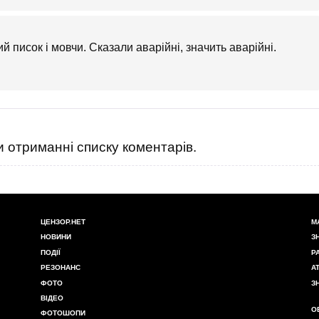
й писок і мовчи. Сказали аварійні, значить аварійні.
 отриманні списку коментарів.
ЦЕНЗОР.НЕТ
М
НОВИНИ
З
ПОДІЇ
Р
РЕЗОНАНС
А
ФОТО
З
ВІДЕО
О
ФОТОШОПИ