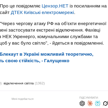
Про це повідомляє
Цензор.НЕТ
із посиланням на
сайт
ДТЕК Київські електромережі
.
"Через чергову атаку РФ на об’єкти енергетичної
ені застосувати екстрені відключення. Фахівці
 з НЕК Укренерго, комунальними службами та
б у вас було світло", - йдеться в повідомленні.
Блекаут в Україні можливий теоретично,
ь свою стійкість, - Галущенко
)
відключення світла
(1362)
ПІДСУМУВАТИ:
Мені подобається