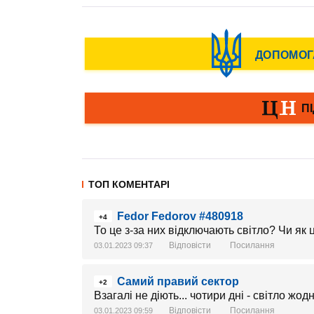
ТОП КОМЕНТАРІ
Fedor Fedorov #480918
+4
То це з-за них відключають світло? Чи як ц
Відповісти
Посилання
03.01.2023 09:37
Самий правий сектор
+2
Взагалі не діють... чотири дні - світло жо
Відповісти
Посилання
03.01.2023 09:59