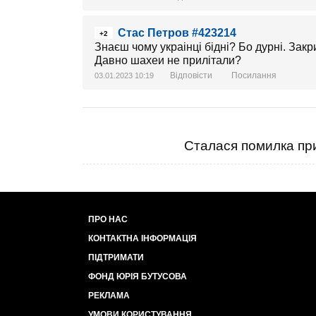
Стас Петров #423214
+2
Знаєш чому украінці бідні? Бо дурні. Закри
Давно шахеи не прилітали?
Відповісти
Посилання
03.01.2023 10:19
Сталася помилка при
ПРО НАС
КОНТАКТНА ІНФОРМАЦІЯ
ПІДТРИМАТИ
ФОНД ЮРІЯ БУТУСОВА
РЕКЛАМА
УМОВИ КОРИСТУВАННЯ