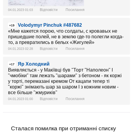
Відповісти
Посилання
04.01.2023 01:03
Volodymyr Pinchuk #487682
+19
«Мне кажется порою, что солдаты, с кровавых не
пришедшие полей, не в землю где-то полегли когда-
то, а превратились в белых «Жигулей»
Відповісти
Посилання
04.01.2023 02:28
Яр Холодний
+17
Виявляється - у Макіївці був "Торт "Наполеон" І
"чмобіки" там лежать "шарами" з бетоном - як коржі
у торті, перемазані кремом От кацапи тепер ті
"коржі" знімають шар за шаром І з кожним новим -
все більше "жмуриків"
Відповісти
Посилання
04.01.2023 01:00
Сталася помилка при отриманні списку