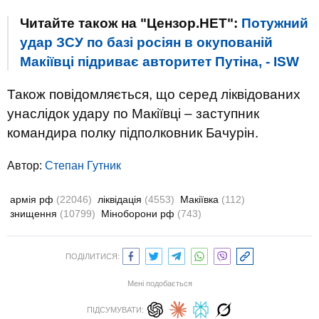
Читайте також на "Цензор.НЕТ":
Потужний
удар ЗСУ по базі росіян в окупованій
Макіївці підриває авторитет Путіна, - ISW
Також повідомляється, що серед ліквідованих
унаслідок удару по Макіївці – заступник
командира полку підполковник Бачурін.
Автор:
Степан Гутник
армія рф
(22046)
ліквідація
(4553)
Макіївка
(112)
знищення
(10799)
Міноборони рф
(743)
ПОДІЛИТИСЯ:
Мені подобається
ПІДСУМУВАТИ: