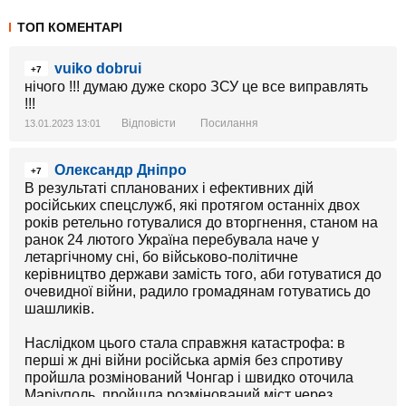
ТОП КОМЕНТАРІ
vuiko dobrui
+7
нічого !!! думаю дуже скоро ЗСУ це все виправлять
!!!
Відповісти
Посилання
13.01.2023 13:01
Олександр Дніпро
+7
В результаті спланованих і ефективних дій
російських спецслужб, які протягом останніх двох
років ретельно готувалися до вторгнення, станом на
ранок 24 лютого Україна перебувала наче у
летаргічному сні, бо військово-політичне
керівництво держави замість того, аби готуватися до
очевидної війни, радило громадянам готуватись до
шашликів.
Наслідком цього стала справжня катастрофа: в
перші ж дні війни російська армія без спротиву
пройшла розмінований Чонгар і швидко оточила
Маріуполь, пройшла розмінований міст через