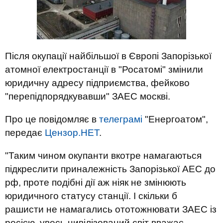
Після окупації найбільшої в Європі Запорізької
атомної електростанції в "Росатомі" змінили
юридичну адресу підприємства, фейково
"перепідпорядкувавши" ЗАЕС москві.
Про це повідомляє в
телеграмі
"Енергоатом",
передає
Цензор.НЕТ
.
"Таким чином окупанти вкотре намагаються
підкреслити приналежність Запорізької АЕС до
рф, проте подібні дії аж ніяк не змінюють
юридичного статусу станції. І скільки б
рашисти не намагались ототожнювати ЗАЕС із
росією, увесь цивілізований світ вважає