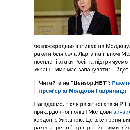
безпосередньо впливає на Молдову.
ракети біля села Ларга на півночі М
посилені атаки Росії та підтримуємо т
Україні. Мир має запанувати", - йдет
Читайте на "Цензор.НЕТ":
Ракетн
прем’єрка Молдови Гаврилиця
Нагадаємо, після ракетної атаки РФ п
прикордонної поліції Молдови
вияви
кордоні з Україною. Це вже третій в
ракет через обстріл російськими вій