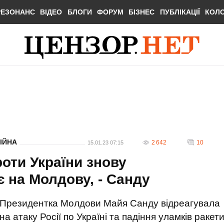
РЕЗОНАНС
ВІДЕО
БЛОГИ
ФОРУМ
БІЗНЕС
ПУБЛІКАЦІЇ
КОЛ
ІЙНА
2 642
10
15.01.23 07:15
роти України знову
 на Молдову, - Санду
Президентка Молдови Майя Санду відреагувала
на атаку Росії по Україні та падіння уламків ракет