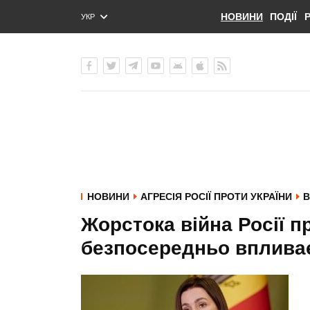
НОВИНИ
ПОДІЇ
УКР
ENG
РУС
НОВИНИ
АГРЕСІЯ РОСІЇ ПРОТИ УКРАЇНИ
В
Жорстока війна Росії п
безпосередньо впливає