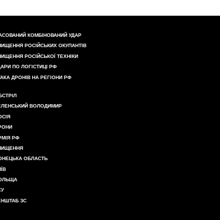
АСОВАНИЙ КОМБІНОВАНИЙ УДАР
НИЩЕННЯ РОСІЙСЬКИХ ОКУПАНТІВ
НИЩЕННЯ РОСІЙСЬКОЇ ТЕХНІКИ
ДАРИ ПО ЛОГІСТИЦІ РФ
ТАКА ДРОНІВ НА РЕГІОНИ РФ
БСТРІЛ
ЕЛЕНСЬКИЙ ВОЛОДИМИР
ОСІЯ
РОНИ
РМІЯ РФ
НИЩЕННЯ
ОНЕЦЬКА ОБЛАСТЬ
ИЇВ
ОЛЬЩА
СУ
ЕНШТАБ ЗС