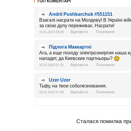
ТОП КОМЕНТАРІ
Andrii Pushkarchuk #551151
+5
Взагалі насрати на Молдову! В Україні вій
за свою дупу переживає. Насрати!
Відповісти
Посилання
15.01.2023 08:29
Підлога Маккартні
+4
Ага, а еще походу электроэнергия наша ид
нападет, да Киевские партньоры?
Відповісти
Посилання
15.01.2023 07:31
Uzer Uzer
+3
Тьфу, на твои соболезнования.
Відповісти
Посилання
15.01.2023 07:58
Сталася помилка при