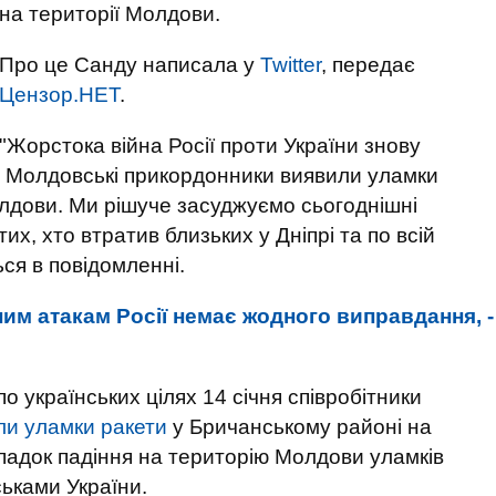
на території Молдови.
Про це Санду написала у
Twitter
, передає
Цензор.НЕТ
.
"Жорстока війна Росії проти України знову
 Молдовські прикордонники виявили уламки
олдови. Ми рішуче засуджуємо сьогоднішні
их, хто втратив близьких у Дніпрі та по всій
ься в повідомленні.
им атакам Росії немає жодного виправдання, -
о українських цілях 14 січня співробітники
ли уламки ракети
у Бричанському районі на
ипадок падіння на територію Молдови уламків
ськами України.