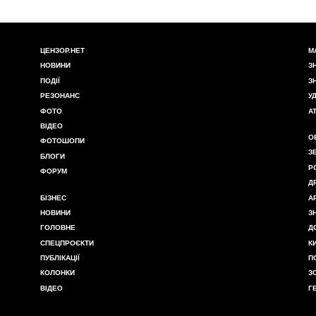
ЦЕНЗОР.НЕТ
М
НОВИНИ
З
ПОДІЇ
З
РЕЗОНАНС
У
ФОТО
А
ВІДЕО
О
ФОТОШОПИ
З
БЛОГИ
Р
ФОРУМ
Д
БІЗНЕС
А
НОВИНИ
З
ГОЛОВНЕ
Д
СПЕЦПРОЄКТИ
К
ПУБЛІКАЦІЇ
П
КОЛОНКИ
З
ВІДЕО
Г