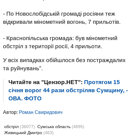
- По Новослобідській громаді росіяни теж
відкривали мінометний вогонь, 7 прильотів.
- Краснопільська громада: був мінометний
обстріл з території росії, 4 прильоти.
У всіх випадках обійшлося без постраждалих
та руйнувань".
Читайте на "Цензор.НЕТ":
Протягом 15
січня ворог 44 рази обстріляв Сумщину, -
ОВА. ФОТО
Автор:
Роман Свиридович
обстріл
(36077)
Сумська область
(4895)
Живицький Дмитро
(463)