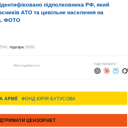
Ідентифіковано підполковника РФ, який
асників АТО та цивільне населення на
а. ФОТО
254)
підозра
(928)
ПІДСУМУВАТИ:
Мені подобається