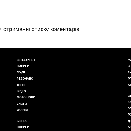
 отриманні списку коментарів.
ЦЕНЗОР.НЕТ
М
НОВИНИ
З
ПОДІЇ
З
РЕЗОНАНС
Р
ФОТО
А
ВІДЕО
О
ФОТОШОПИ
К
БЛОГИ
З
ФОРУМ
Р
БІЗНЕС
Д
НОВИНИ
А