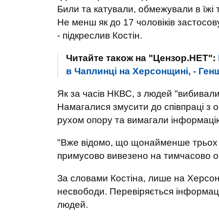
Били та катували, обмежували в їжі 
Не менш як до 17 чоловіків застосо
- підкреслив Костін.
Читайте також на "Цензор.НЕТ":
в Чаплинці на Херсонщині, - Ген
Як за часів НКВС, з людей "вибивали
Намагалися змусити до співпраці з о
рухом опору та вимагали інформаці
"Вже відомо, що щонайменше трьох б
примусово вивезено на тимчасово оку
За словами Костіна, лише на Херсон
несвободи. Перевіряється інформац
людей.