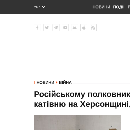
НОВИНИ
ПОДІЇ
УКР
ENG
РУС
НОВИНИ
ВІЙНА
Російському полковнику
катівню на Херсонщині