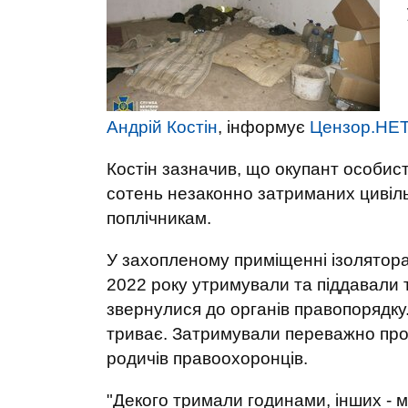
Андрій Костін
, інформує
Цензор.НЕ
Костін зазначив, що окупант особис
сотень незаконно затриманих цивіль
поплічникам.
У захопленому приміщенні ізолятор
2022 року утримували та піддавали т
звернулися до органів правопорядку
триває. Затримували переважно проук
родичів правоохоронців.
"Декого тримали годинами, інших - 