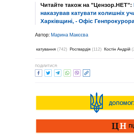
Читайте також на "Цензор.НЕТ":
наказував катувати колишніх уч
Харківщині, - Офіс Генпрокурор
Автор:
Марина Макєєва
катування
(742)
Росгвардія
(112)
Костін Андрій
(
ПОДІЛИТИСЯ: