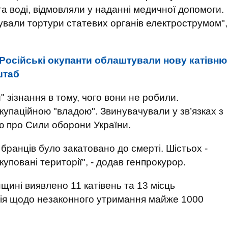
та воді, відмовляли у наданні медичної допомоги.
вували тортури статевих органів електрострумом",
Російські окупанти облаштували нову катівню
штаб
" зізнання в тому, чого вони не робили.
купаційною "владою". Звинувачували у зв’язках з
ю про Сили оборони України.
ранців було закатовано до смерті. Шістьох -
повані території", - додав генпрокурор.
щині виявлено 11 катівень та 13 місць
ія щодо незаконного утримання майже 1000