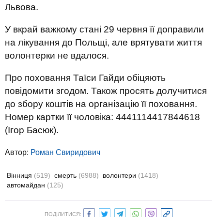
Львова.
У вкрай важкому стані 29 червня її доправили
на лікування до Польщі, але врятувати життя
волонтерки не вдалося.
Про поховання Таїси Гайди обіцяють
повідомити згодом. Також просять долучитися
до збору коштів на організацію її поховання.
Номер картки її чоловіка: 4441114417844618
(Ігор Басюк).
Автор:
Роман Свиридович
Вінниця
(519)
смерть
(6988)
волонтери
(1418)
автомайдан
(125)
ПОДІЛИТИСЯ: