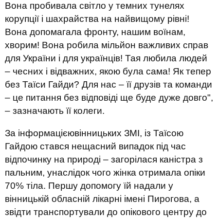
Вона пробивала світло у темних тунелях
корупції і шахрайства на найвищому рівні!
Вона допомагала фронту, нашим воїнам,
хворим! Вона робила мільйон важливих справ
для України і для українців! Тая любила людей
– чесних і відважних, якою була сама! Як тепер
без Таїси Гайди? Для нас – її друзів та команди
– це питання без відповіді ще буде дуже довго",
– зазначають її колеги.
За інформацієювінницьких ЗМІ, із Таїсою
Гайдою стався нещасний випадок під час
відпочинку на природі – загорілася каністра з
пальним, унаслідок чого жінка отримала опіки
70% тіла. Першу допомогу їй надали у
вінницькій обласній лікарні імені Пирогова, а
звідти транспортували до опікового центру до