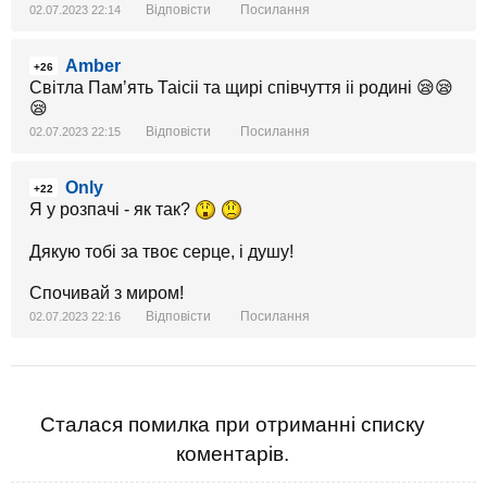
Відповісти
Посилання
02.07.2023 22:14
Amber
+26
Світла Памʼять Таісіі та щирі співчуття іі родині 😪😪
😪
Відповісти
Посилання
02.07.2023 22:15
Only
+22
Я у розпачі - як так?
Дякую тобі за твоє серце, і душу!
Спочивай з миром!
Відповісти
Посилання
02.07.2023 22:16
Сталася помилка при отриманні списку
коментарів.