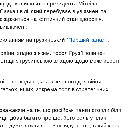
щодо колишнього президента Міхеіла
Саакашвілі, який перебуває в ув’язнені та
скаржиться на критичний стан здоров’я,
виключені.
осиланням на грузинський "
Перший канал
".
аїни, згідно з яким, посол Грузії повинен
ультації з грузинською владою щодо можливості
їні – це людина, яка з першого дня війни
агатьох інших, зокрема послів стратегічних
важаючи на те, що російські танки стояли біля
ці і дбав багато про що, його роль у плані
була дуже важливою. З огляду на це, такий крок