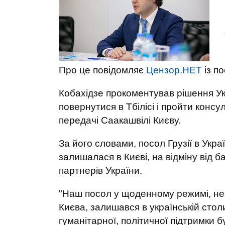
Про це повідомляє
Цензор.НЕТ
із п
Кобахідзе прокоментував рішення Укр
повернутися в Тбілісі і пройти конс
передачі Саакашвілі Києву.
За його словами, посол Грузії в Укра
залишалася в Києві, на відміну від б
партнерів України.
"Наш посол у щоденному режимі, нез
Києва, залишався в українській столи
гуманітарної, політичної підтримки 