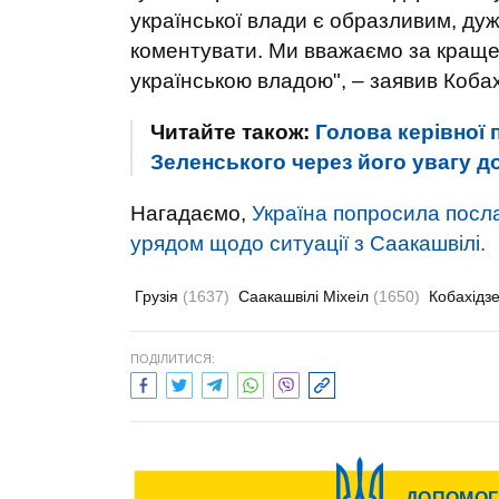
української влади є образливим, дуж
коментувати. Ми вважаємо за краще
українською владою", – заявив Кобах
Читайте також:
Голова керівної п
Зеленського через його увагу д
Нагадаємо,
Україна попросила посла 
урядом щодо ситуації з Саакашвілі.
Грузія
(1637)
Саакашвілі Міхеіл
(1650)
Кобахідзе
ПОДІЛИТИСЯ: