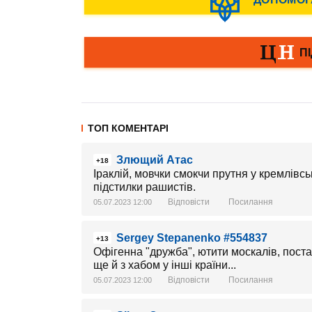
ТОП КОМЕНТАРІ
Злющий Атас
+18
Іраклій, мовчки смокчи прутня у кремлівськ
підстилки рашистів.
Відповісти
Посилання
05.07.2023 12:00
Sergey Stepanenko #554837
+13
Офігенна "дружба", ютити москалів, постав
ще й з хабом у інші країни...
Відповісти
Посилання
05.07.2023 12:00