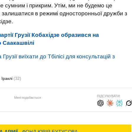
е сумним і прикрим. Утім, ми не будемо це
 залишатися в режимі односторонньої дружби з
ідзе.
артії Грузії Кобахідзе образився на
о Саакашвілі
Грузії виїхати до Тбілісі для консультацій з
 Іраклі
(32)
ПІДСУМУВАТИ:
Мені подобається