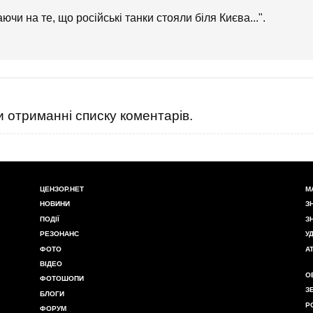
и на те, що російські танки стояли біля Києва...".
 отриманні списку коментарів.
ЦЕНЗОР.НЕТ
М
НОВИНИ
З
ПОДІЇ
З
РЕЗОНАНС
У
ФОТО
А
ВІДЕО
О
ФОТОШОПИ
З
БЛОГИ
Р
ФОРУМ