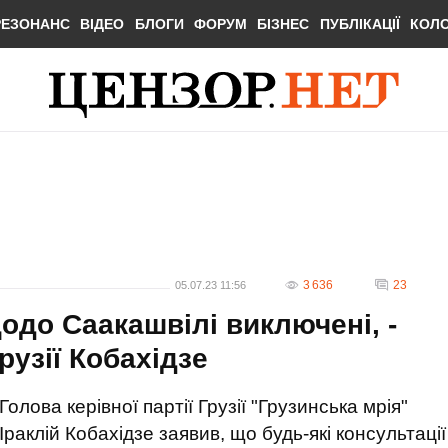
РЕЗОНАНС
ВІДЕО
БЛОГИ
ФОРУМ
БІЗНЕС
ПУБЛІКАЦІЇ
КОЛ
3 636
23
05.07.23 11:56
щодо Саакашвілі виключені, -
Грузії Кобахідзе
Голова керівної партії Грузії "Грузинська мрія"
Іраклій Кобахідзе заявив, що будь-які консультації