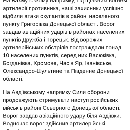
На Бахмутському напрямку, під щільним вогнем
артилерії противника, наші захисники успішно
відбили атаки окупантів в районі населеного
пункту Григорівка Донецької області. Ворог
завдав авіаційних ударів в районах населених
пунктів Дружба і Торецьк. Від ворожих
артилерійських обстрілів постраждали понад
10 населених пунктів, серед них Васюківка,
Богданівка, Хромове, Часів Яр, Іванівське,
Олександро-Шультине та Південне Донецької
області.
На Авдіївському напрямку Сили оборони
продовжують стримувати наступ російських
військ в районі Сєверного Донецької області.
Ворог завдав авіаційного удару біля Авдіївки.
Водночас ворог здійснив артилерійські