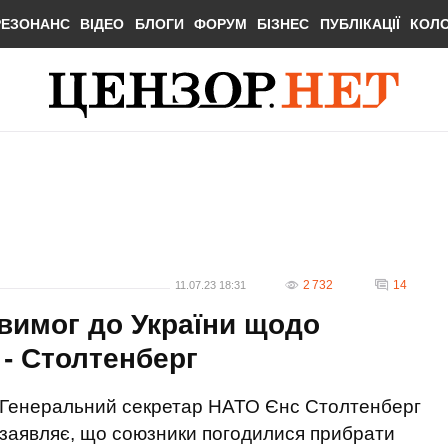
РЕЗОНАНС
ВІДЕО
БЛОГИ
ФОРУМ
БІЗНЕС
ПУБЛІКАЦІЇ
КОЛ
2 732
14
11.07.23 18:31
вимог до України щодо
 - Столтенберг
Генеральний секретар НАТО Єнс Столтенберг
заявляє, що союзники погодилися прибрати