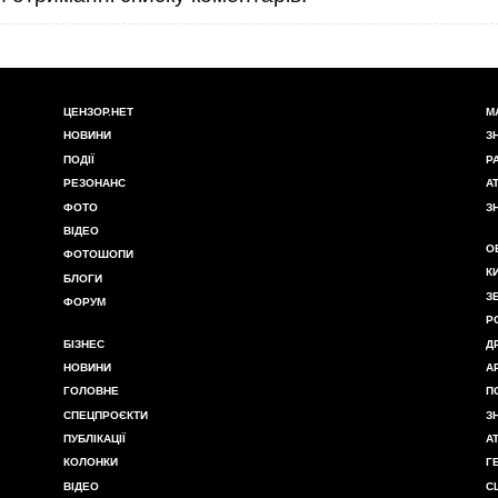
ЦЕНЗОР.НЕТ
М
НОВИНИ
З
ПОДІЇ
Р
РЕЗОНАНС
А
ФОТО
З
ВІДЕО
О
ФОТОШОПИ
К
БЛОГИ
З
ФОРУМ
Р
БІЗНЕС
Д
НОВИНИ
А
ГОЛОВНЕ
П
СПЕЦПРОЄКТИ
З
ПУБЛІКАЦІЇ
А
КОЛОНКИ
Г
ВІДЕО
С