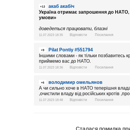
акаб акабіч
+12
Україна отримає запрошення до НАТО, 
умови»
доведеться працювати, блазні
Відповісти
Посилання
11.07.2023 18:35
Pilat Pontiy #551794
+9
Іншими словами - як тільки позбавитесь кре
приймемо вас до НАТО.
Відповісти
Посилання
11.07.2023 18:36
володимир омельянов
+6
А чи сильно хоче в НАТО теперішня влада
,очистили владу від російських кротів ,
Відповісти
Посилання
11.07.2023 18:48
Сталася помилка при