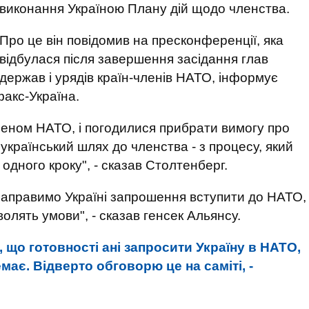
виконання Україною Плану дій щодо членства.
Про це він повідомив на пресконференції, яка
відбулася після завершення засідання глав
держав і урядів країн-членів НАТО, інформує
факс-Україна.
леном НАТО, і погодилися прибрати вимогу про
український шлях до членства - з процесу, який
 одного кроку", - сказав Столтенберг.
направимо Україні запрошення вступити до НАТО,
олять умови", - сказав генсек Альянсу.
 що готовності ані запросити Україну в НАТО,
має. Відверто обговорю це на саміті, -