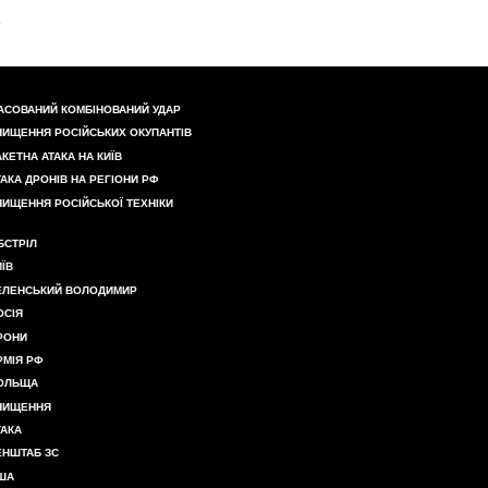
АСОВАНИЙ КОМБІНОВАНИЙ УДАР
НИЩЕННЯ РОСІЙСЬКИХ ОКУПАНТІВ
АКЕТНА АТАКА НА КИЇВ
ТАКА ДРОНІВ НА РЕГІОНИ РФ
НИЩЕННЯ РОСІЙСЬКОЇ ТЕХНІКИ
БСТРІЛ
ИЇВ
ЕЛЕНСЬКИЙ ВОЛОДИМИР
ОСІЯ
РОНИ
РМІЯ РФ
ОЛЬЩА
НИЩЕННЯ
ТАКА
ЕНШТАБ ЗС
ША