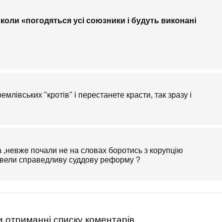
коли «погодяться усі союзники і будуть виконані
млівських "кротів" і перестанете красти, так зразу і
 ,невже почали не на словах боротись з корупцію
провели справедливу суддову реформу ?
 отриманні списку коментарів.