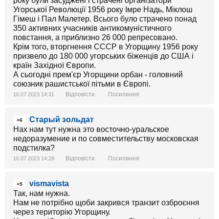
року були засуджені і страчені організатори
Угорської Революції 1956 року Імре Надь, Міклош
Гімеш і Пал Малетер. Всього було страчено понад
350 активних учасників антикомуністичного
повстання, а приблизно 26 000 репресовано.
Крім того, вторгнення CCCР в Угорщину 1956 року
призвело до 180 000 угорських біженців до США і
країн Західної Європи.
А сьогодні прем'єр Угорщини орбан - головний
союзник рашистської пітьми в Європі.
Відповісти
Посилання
16.07.2023 14:31
Старый зольдат
+6
Нах нам тут нужна это восточно-уральское
недоразумение и по совместительству московская
подстилка?
Відповісти
Посилання
16.07.2023 14:28
vismavista
+5
Так, нам нужна.
Нам не потрібно щоби закрився транзит озброєння
через територію Угорщину.