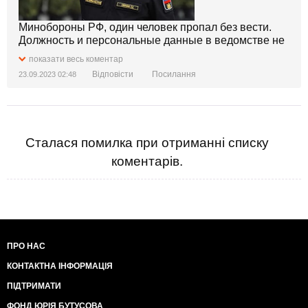
Минобороны РФ, один человек пропал без вести.
Должность и персональные данные в ведомстве не
уточнили. Однако ТГ-канал «Крымский ветер»
показати весь коментар
пишет, что этим пропавшим без вести может
Відповісти
Посилання
23.09.2023 02:48
оказаться командующий Черноморским флотом. По
неподтвержденным данным, снаряд прилетел
аккурат в его кабинет.
Сталася помилка при отриманні списку
коментарів.
ПРО НАС
КОНТАКТНА ІНФОРМАЦІЯ
ПІДТРИМАТИ
ФОНД ЮРІЯ БУТУСОВА