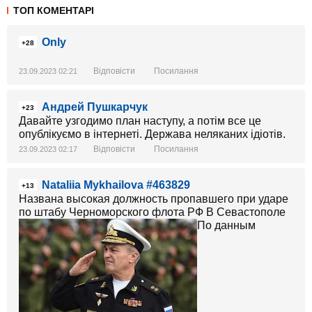
ТОП КОМЕНТАРІ
Only
+28
Відповісти
Посилання
23.09.2023 02:21
Андрей Пушкарчук
+23
Давайте узгодимо план наступу, а потім все це
опублікуємо в інтернеті. Держава неляканих ідіотів.
Відповісти
Посилання
23.09.2023 02:17
Nataliia Mykhailova #463829
+13
Названа высокая должность пропавшего при ударе
по штабу Черноморского флота РФ В Севастополе
По данным