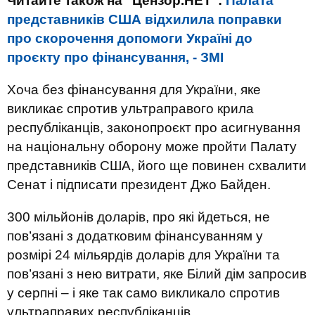
Читайте також на "Цензор.НЕТ":
Палата
представників США відхилила поправки
про скорочення допомоги Україні до
проєкту про фінансування, - ЗМІ
Хоча без фінансування для України, яке
викликає спротив ультраправого крила
республіканців, законопроєкт про асигнування
на національну оборону може пройти Палату
представників США, його ще повинен схвалити
Сенат і підписати президент Джо Байден.
300 мільйонів доларів, про які йдеться, не
пов’язані з додатковим фінансуванням у
розмірі 24 мільярдів доларів для України та
пов’язані з нею витрати, яке Білий дім запросив
у серпні – і яке так само викликало спротив
ультраправих республіканців.