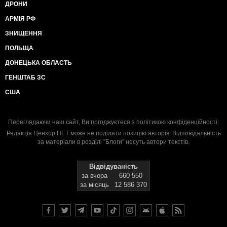
ДРОНИ
АРМІЯ РФ
ЗНИЩЕННЯ
ПОЛЬЩА
ДОНЕЦЬКА ОБЛАСТЬ
ГЕНШТАБ ЗС
США
Переглядаючи наш сайт, Ви погоджуєтеся з
політикою конфіденційності
.
Редакція Цензор.НЕТ може не поділяти позицію авторів. Відповідальність
за матеріали в розділі "Блоги" несуть автори текстів.
Відвідуваність
за вчора
660 550
за місяць
12 586 370