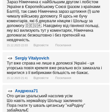
Зараз Німеччина є найбільшим другом і лобістом
України в Європейському Союзі (разом з країнами
Балтії), так само Німеччина зараз щотижня (!) шле
чималу військову допомогу. Я щось не бучу
коментарів, які б дякували німцям і Шольцу за
допомогу 🇩🇪🇺🇦. Навідміну від гівняної польщі,
яку всі вилизують тут у коментарях, Німеччина
допомагає безкоштовно і без претензій на
невдячність.
Відповісти
Посилання
15.12.2023 22:03
Sergiy Vitalyovich
+19
Тут вже справа не лише в допомозі Україні - ця
угорська повія кремля вже реально всіх замахала і
миритися з її вибриками більшість не бажає.
Відповісти
Посилання
15.12.2023 21:41
Андрюха71
+13
Ото циган уральський насолив усім
Шо навіть хермайору Шольцу заклинило
Пора гнати ту шваль циганську "наРодіну"
забайкальЄ