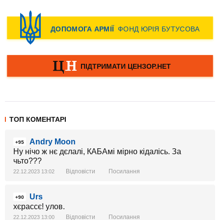
ТОП КОМЕНТАРІ
Andry Moon
+95
Ну нічо ж нє дєлалі, КАБАмі мірно кідалісь. За
чьто???
Відповісти
Посилання
22.12.2023 13:02
Urs
+90
хєрассє! улов.
Відповісти
Посилання
22.12.2023 13:00