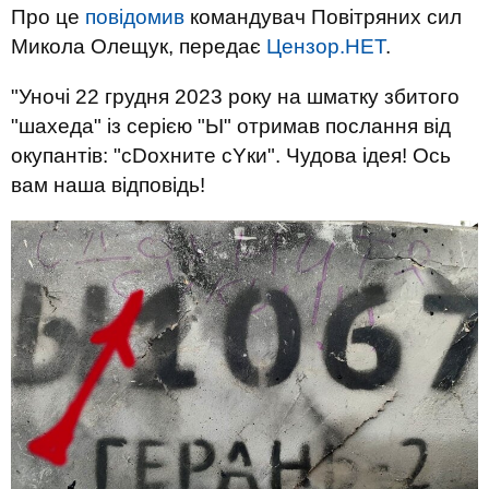
Про це
повідомив
командувач Повітряних сил
Микола Олещук, передає
Цензор.НЕТ
.
"Уночі 22 грудня 2023 року на шматку збитого
"шахеда" із серією "ЬІ" отримав послання від
окупантів: "сDохните сYки". Чудова ідея! Ось
вам наша відповідь!