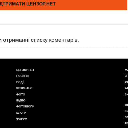
 отриманні списку коментарів.
ЦЕНЗОР.НЕТ
М
НОВИНИ
З
ПОДІЇ
Р
РЕЗОНАНС
А
ФОТО
З
ВІДЕО
О
ФОТОШОПИ
К
БЛОГИ
З
ФОРУМ
Р