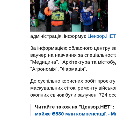
адміністрація, інформує
Цензор.НЕТ
За інформацією обласного центру за
ваучер на навчання за спеціальностя
"Медицина", "Архітектура та містобуд
"Агрономія", "Фармація".
До суспільно корисних робіт проєкту
маскувальних сіток, ремонту військов
окопних свічок були залучені 724 ос
Читайте також на "Цензор.НЕТ":
майже ₴580 млн компенсації, - Мі