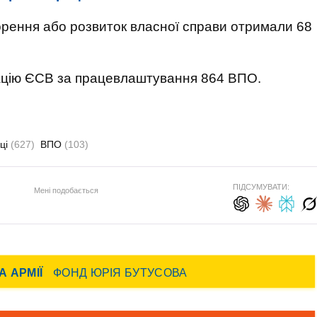
орення або розвиток власної справи отримали 68
ацію ЄСВ за працевлаштування 864 ВПО.
ці
(627)
ВПО
(103)
ПІДСУМУВАТИ:
Мені подобається