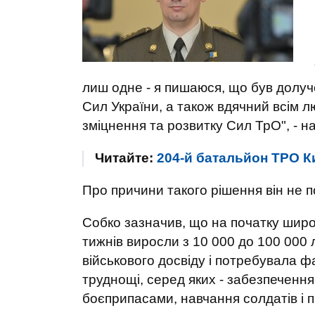
лиш одне - я пишаюся, що був долу
Сил України, а також вдячний всім 
зміцнення та розвитку Сил ТрО", - н
Читайте:
204-й батальйон ТРО К
Про причини такого рішення він не п
Собко зазначив, що на початку шир
тижнів виросли з 10 000 до 100 000 
військового досвіду і потребувала ф
труднощі, серед яких - забезпечення
боєприпасами, навчання солдатів і п