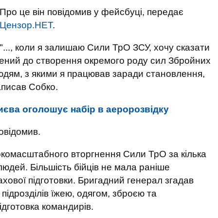
Про це він повідомив у фейсбуці, передає
Цензор.НЕТ
.
"..., коли я залишаю Сили ТрО ЗСУ, хочу сказати
чений до створення окремого роду сил Збройних
людям, з якими я працював заради становлення,
аписав Собко.
иєва оголошує набір в аеророзвідку
овідомив.
окомасштабного вторгнення Сили ТрО за кілька
людей. Більшість бійців не мала раніше
ахової підготовки. Бригадний генерал згадав
 підрозділів їжею, одягом, зброєю та
ідготовка командирів.