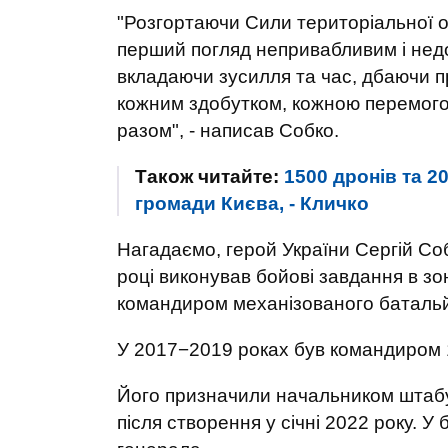
"Розгортаючи Сили територіальної о
перший погляд непривабливим і недо
вкладаючи зусилля та час, дбаючи 
кожним здобутком, кожною перемогою
разом", - написав Собко.
Також читайте:
1500 дронів та 2
громади Києва, - Кличко
Нагадаємо, герой України Сергій Собк
році виконував бойові завдання в зо
командиром механізованого баталь
У 2017−2019 роках був командиром 12
Його призначили начальником штабу
після створення у січні 2022 року. 