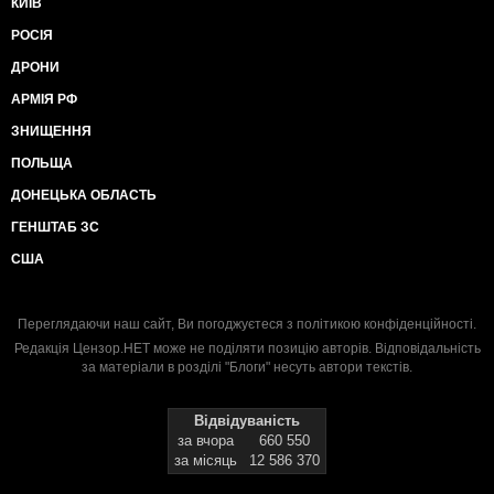
КИЇВ
РОСІЯ
ДРОНИ
АРМІЯ РФ
ЗНИЩЕННЯ
ПОЛЬЩА
ДОНЕЦЬКА ОБЛАСТЬ
ГЕНШТАБ ЗС
США
Переглядаючи наш сайт, Ви погоджуєтеся з
політикою конфіденційності
.
Редакція Цензор.НЕТ може не поділяти позицію авторів. Відповідальність
за матеріали в розділі "Блоги" несуть автори текстів.
Відвідуваність
за вчора
660 550
за місяць
12 586 370