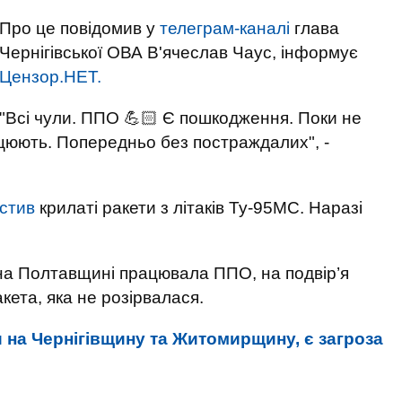
Про це повідомив у
телеграм-каналі
глава
Чернігівської ОВА В'ячеслав Чаус, інформує
Цензор.НЕТ.
"Всі чули. ППО 💪🏻 Є пошкодження. Поки не
цюють. Попередньо без постраждалих", -
стив
крилаті ракети з літаків Ту-95МС. Наразі
а Полтавщині працювала ППО, на подвір’я
ета, яка не розірвалася.
 на Чернігівщину та Житомирщину, є загроза