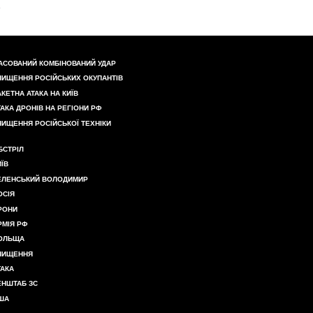
АСОВАНИЙ КОМБІНОВАНИЙ УДАР
НИЩЕННЯ РОСІЙСЬКИХ ОКУПАНТІВ
АКЕТНА АТАКА НА КИЇВ
ТАКА ДРОНІВ НА РЕГІОНИ РФ
НИЩЕННЯ РОСІЙСЬКОЇ ТЕХНІКИ
БСТРІЛ
ИЇВ
ЕЛЕНСЬКИЙ ВОЛОДИМИР
ОСІЯ
РОНИ
РМІЯ РФ
ОЛЬЩА
НИЩЕННЯ
ТАКА
ЕНШТАБ ЗС
ША