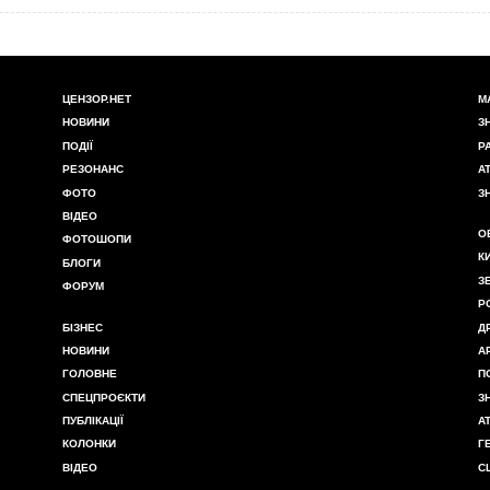
ЦЕНЗОР.НЕТ
М
НОВИНИ
З
ПОДІЇ
Р
РЕЗОНАНС
А
ФОТО
З
ВІДЕО
О
ФОТОШОПИ
К
БЛОГИ
З
ФОРУМ
Р
БІЗНЕС
Д
НОВИНИ
А
ГОЛОВНЕ
П
СПЕЦПРОЄКТИ
З
ПУБЛІКАЦІЇ
А
КОЛОНКИ
Г
ВІДЕО
С