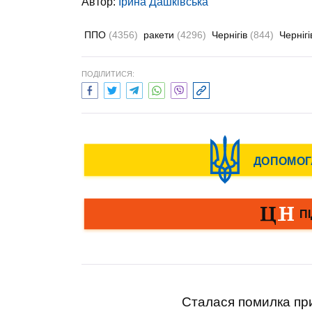
Автор:
Ірина Дашківська
ППО
(4356)
ракети
(4296)
Чернігів
(844)
Черніг
ПОДІЛИТИСЯ:
Сталася помилка при