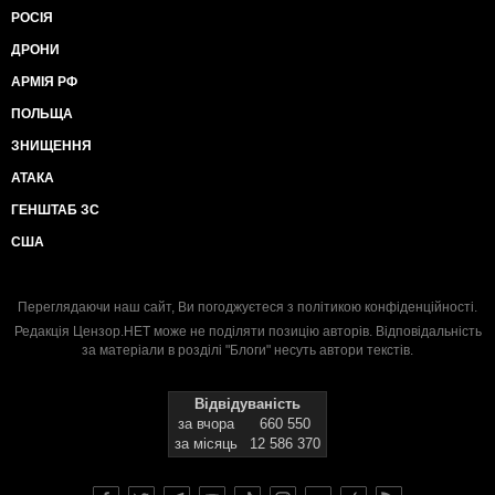
РОСІЯ
ДРОНИ
АРМІЯ РФ
ПОЛЬЩА
ЗНИЩЕННЯ
АТАКА
ГЕНШТАБ ЗС
США
Переглядаючи наш сайт, Ви погоджуєтеся з
політикою конфіденційності
.
Редакція Цензор.НЕТ може не поділяти позицію авторів. Відповідальність
за матеріали в розділі "Блоги" несуть автори текстів.
Відвідуваність
за вчора
660 550
за місяць
12 586 370