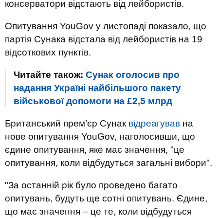
консерватори відстають від лейбористів.
Опитування YouGov у листопаді показало, що
партія Сунака відстала від лейбористів на 19
відсоткових пунктів.
Читайте також:
Сунак оголосив про
надання Україні найбільшого пакету
військової допомоги на £2,5 млрд
Британський прем’єр Сунак
відреагував
на
нове опитування YouGov, наголосивши, що
єдине опитування, яке має значення, "це
опитування, коли відбудуться загальні вибори".
"За останній рік було проведено багато
опитувань, будуть ще сотні опитувань. Єдине,
що має значення – це те, коли відбудуться