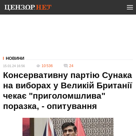
НОВИНИ
10 536
24
15.01.24 16:56
Консервативну партію Сунака
на виборах у Великій Британії
чекає "приголомшлива"
поразка, - опитування