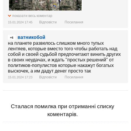
показати весь коментар
Відповісти
Посилання
15.01.2024 17:45
ватникобой
+6
на планете развелось слишком много тупых
лентяев, которые вместо того чтобы работать над
собой и своей судьбой предпочитают винить других
в своих неудачах, и ждать "простых решений" от
политиков-популистов которые накажут богатых
выскочек, а им дадут денег просто так
Відповісти
Посилання
15.01.2024 17:23
Сталася помилка при отриманні списку
коментарів.