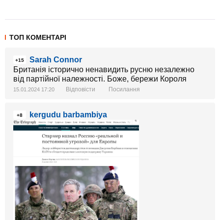
ТОП КОМЕНТАРІ
Sarah Connor
+15
Британія історично ненавидить русню незалежно
від партійної належності. Боже, бережи Короля
Відповісти
Посилання
15.01.2024 17:20
kergudu barbambiya
+8