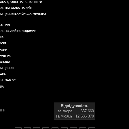
ТАКА ДРОНІВ НА РЕГІОНИ РФ
АКЕТНА АТАКА НА КИЇВ
НИЩЕННЯ РОСІЙСЬКОЇ ТЕХНІКИ
БСТРІЛ
ЕЛЕНСЬКИЙ ВОЛОДИМИР
ИЇВ
ОСІЯ
РОНИ
РМІЯ РФ
ОЛЬЩА
НИЩЕННЯ
ТАКА
ЕНШТАБ ЗС
ША
Відвідуваність
и в
за вчора
657 660
за місяць
12 586 370