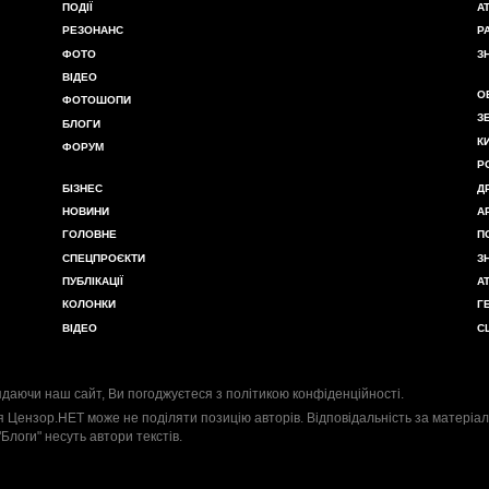
ПОДІЇ
А
РЕЗОНАНС
Р
ФОТО
З
ВІДЕО
О
ФОТОШОПИ
З
БЛОГИ
К
ФОРУМ
Р
БІЗНЕС
Д
НОВИНИ
А
ГОЛОВНЕ
П
СПЕЦПРОЄКТИ
З
ПУБЛІКАЦІЇ
А
КОЛОНКИ
Г
ВІДЕО
С
даючи наш сайт, Ви погоджуєтеся з
політикою конфіденційності
.
я Цензор.НЕТ може не поділяти позицію авторів. Відповідальність за матеріал
"Блоги" несуть автори текстів.