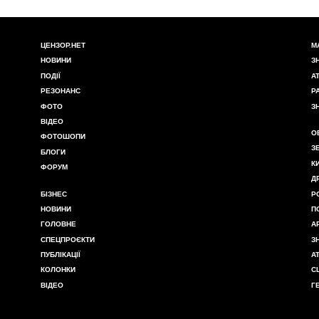
ЦЕНЗОР.НЕТ
М
НОВИНИ
З
ПОДІЇ
А
РЕЗОНАНС
Р
ФОТО
З
ВІДЕО
О
ФОТОШОПИ
З
БЛОГИ
К
ФОРУМ
Д
БІЗНЕС
Р
НОВИНИ
П
ГОЛОВНЕ
А
СПЕЦПРОЄКТИ
З
ПУБЛІКАЦІЇ
А
КОЛОНКИ
С
ВІДЕО
Г