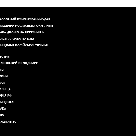
АСОВАНИЙ КОМБІНОВАНИЙ УДАР
НИЩЕННЯ РОСІЙСЬКИХ ОКУПАНТІВ
ТАКА ДРОНІВ НА РЕГІОНИ РФ
АКЕТНА АТАКА НА КИЇВ
НИЩЕННЯ РОСІЙСЬКОЇ ТЕХНІКИ
БСТРІЛ
ЕЛЕНСЬКИЙ ВОЛОДИМИР
ИЇВ
РОНИ
ОСІЯ
ОЛЬЩА
РМІЯ РФ
НИЩЕННЯ
ТАКА
ША
ЕНШТАБ ЗС