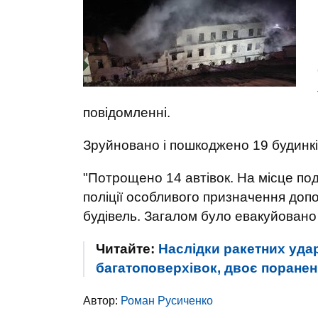
повідомленні.
Зруйновано і пошкоджено 19 будинків
"Потрощено 14 автівок. На місце по
поліції особливого призначення доп
будівель. Загалом було евакуйовано 
Читайте:
Наслідки ракетних уда
багатоповерхівок, двоє поране
Автор:
Роман Русиченко