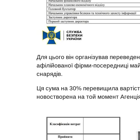
Для цього він організував переведе
афілійованої фірми-посередниці май
снарядів.
Ця сума на 30% перевищила вартість
новостворена на той момент Агенція