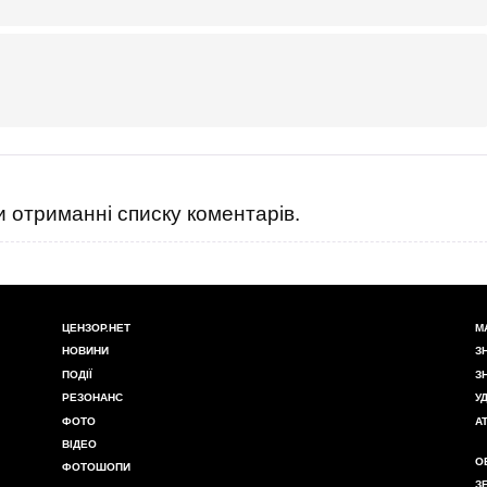
 отриманні списку коментарів.
ЦЕНЗОР.НЕТ
М
НОВИНИ
З
ПОДІЇ
З
РЕЗОНАНС
У
ФОТО
А
ВІДЕО
О
ФОТОШОПИ
З