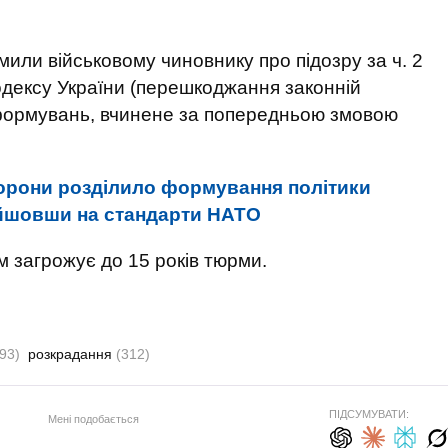
мили військовому чиновнику про підозру за ч. 2
 кодексу України (перешкоджання законній
 формувань, вчинене за попередньою змовою
орони розділило формування політики
рейшовши на стандарти НАТО
 загрожує до 15 років тюрми.
93)
розкрадання
(312)
ПІДСУМУВАТИ:
Мені подобається