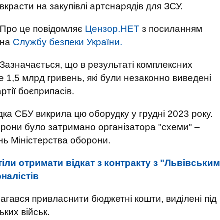
вкрасти на закупівлі артснарядів для ЗСУ.
Про це повідомляє
Цензор.НЕТ
з посиланням
на
Службу безпеки України.
Зазначається, що в результаті комплексних
 1,5 млрд гривень, які були незаконно виведені
артії боєприпасів.
ка СБУ викрила цю оборудку у грудні 2023 року.
орони було затримано організатора "схеми" –
нь Міністерства оборони.
іли отримати відкат з контракту з "Львівським
налістів
агався привласнити бюджетні кошти, виділені під
ких військ.