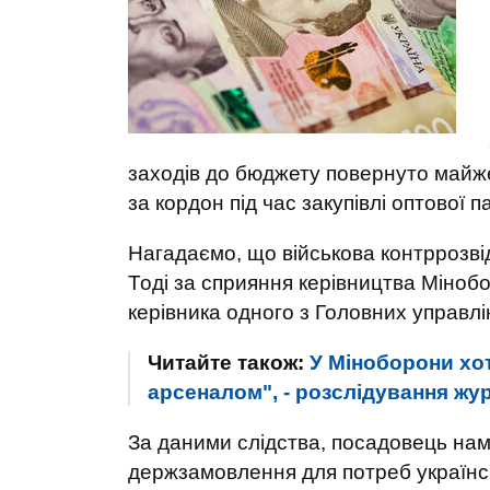
заходів до бюджету повернуто майже
за кордон під час закупівлі оптової п
Нагадаємо, що військова контррозвід
Тоді за сприяння керівництва Міноб
керівника одного з Головних управлі
Читайте також:
У Міноборони хот
арсеналом", - розслідування жур
За даними слідства, посадовець нам
держзамовлення для потреб українсь