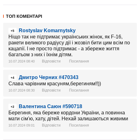
ТОП КОМЕНТАРІ
Rostyslav Komarnytsky
+5
Ніщо так не підтримає українських жінок, як F-16,
ракети великого радіусу дії і жозвіл бити цим всім по
кацапії. І не просто підтримає - а збереже життя
багатьом з них і їхнім дітям.
Відповісти
Посилання
10.07.2024 08:40
Дмитро Черних #470343
+4
Слава чарівним красуням,берегиням!!))
Відповісти
Посилання
10.07.2024 08:30
Валентина Саюн #590718
+2
Берегиня, яка береже кордони України, а повинна
мати сім'ю, хату, дітей. Нехай залишаються живими
Відповісти
Посилання
10.07.2024 09:01