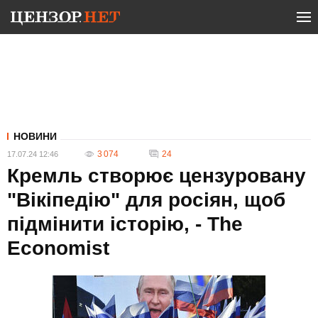
НОВИНИ
3 074
24
17.07.24 12:46
Кремль створює цензуровану
"Вікіпедію" для росіян, щоб
підмінити історію, - The
Economist