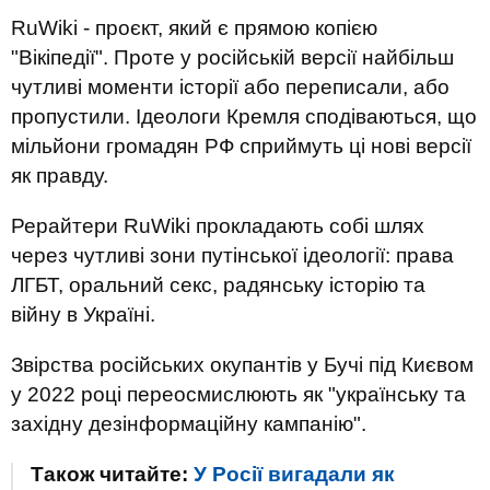
RuWiki - проєкт, який є прямою копією
"Вікіпедії". Проте у російській версії найбільш
чутливі моменти історії або переписали, або
пропустили. Ідеологи Кремля сподіваються, що
мільйони громадян РФ сприймуть ці нові версії
як правду.
Рерайтери RuWiki прокладають собі шлях
через чутливі зони путінської ідеології: права
ЛГБТ, оральний секс, радянську історію та
війну в Україні.
Звірства російських окупантів у Бучі під Києвом
у 2022 році переосмислюють як "українську та
західну дезінформаційну кампанію".
Також читайте:
У Росії вигадали як