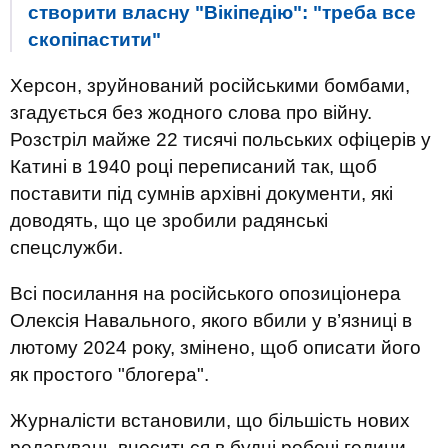
створити власну "Вікіпедію": "треба все
скопіпастити"
Херсон, зруйнований російськими бомбами,
згадується без жодного слова про війну.
Розстріл майже 22 тисячі польських офіцерів у
Катині в 1940 році переписаний так, щоб
поставити під сумнів архівні документи, які
доводять, що це зробили радянські
спецслужби.
Всі посилання на російського опозиціонера
Олексія Навального, якого вбили у в’язниці в
лютому 2024 року, змінено, щоб описати його
як простого "блогера".
Журналісти встановили, що більшість нових
редагувань вноситься в будні робочі години,