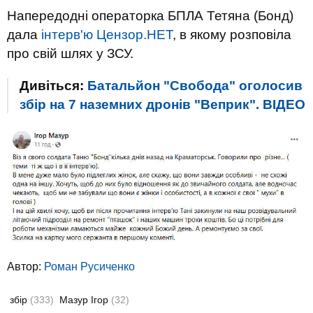
Напередодні операторка БПЛА Тетяна (Бонд)
дала
інтерв'ю Цензор.НЕТ
, в якому розповіла
про свій шлях у ЗСУ.
Дивіться:
Батальйон "Свобода" оголосив
збір на 7 наземних дронів "Веприк". ВIДЕО
Автор:
Роман Русиченко
збір
(333)
Мазур Ігор
(32)