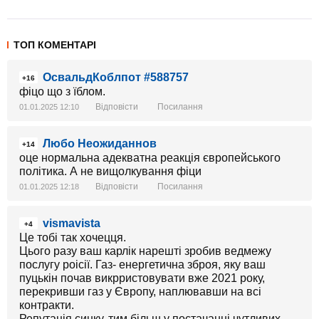
ТОП КОМЕНТАРІ
ОсвальдКоблпот #588757
+16
фіцо що з їблом.
Відповісти
Посилання
01.01.2025 12:10
Любо Неожиданнов
+14
оце нормальна адекватна реакція європейського
політика. А не вищолкування фіци
Відповісти
Посилання
01.01.2025 12:18
vismavista
+4
Це тобі так хочецця.
Цього разу ваш карлік нарешті зробив ведмежу
послугу роісії. Газ- енергетична зброя, яку ваш
пуцькін почав викрристовувати вже 2021 року,
перекривши газ у Європу, наплювавши на всі
контракти.
Репутація синку, тим більш у постачанні чутливих