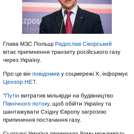
Глава МЗС Польщі
Радослав Сікорський
вітає припинення транзиту російського газу
через Україну.
Про це він
повідомив
у соцмережі X, інформує
Цензор.НЕТ
.
"
Путін
витратив мільярди на будівництво
Північного потоку
, щоб обійти Україну та
шантажувати Східну Європу загрозою
припинення постачання газу.
Сьогодні Україна перекрила йому можливість