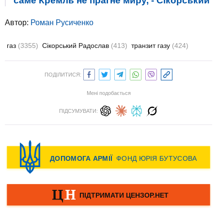
саме Кремль не прагне миру, - Сікорський
Автор:
Роман Русиченко
газ
(3355)
Сікорський Радослав
(413)
транзит газу
(424)
ПОДІЛИТИСЯ:
Мені подобається
ПІДСУМУВАТИ: