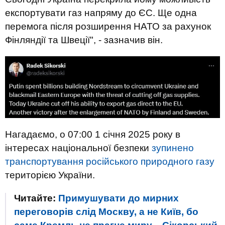
експортувати газ напряму до ЄС. Ще одна
перемога після розширення НАТО за рахунок
Фінляндії та Швеції", - зазначив він.
Нагадаємо, о 07:00 1 січня 2025 року в
інтересах національної безпеки
зупинено
транспортування російського природного газу
територією України.
Читайте:
Примушувати до мирних
переговорів слід Москву, а не Київ, бо