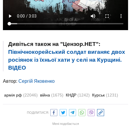
Дивіться також на "Цензор.НЕТ":
Північнокорейський солдат виганяє двох
росіянок із їхньої хати у селі на Курщині.
ВIДЕО
Автор:
Сергій Яковенко
армія рф
(22046)
війна
(1675)
КНДР
(1242)
Курськ
(1231)
ПОДІЛИТИСЯ:
Мені подобається