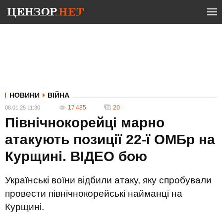
НОВИНИ
ВІЙНА
17 485
20
08.01.25 11:30
Північнокорейці марно
атакують позиції 22-ї ОМБр на
Курщині. ВIДЕО бою
Українські воїни відбили атаку, яку спробували
провести північнокорейські найманці на
Курщині.