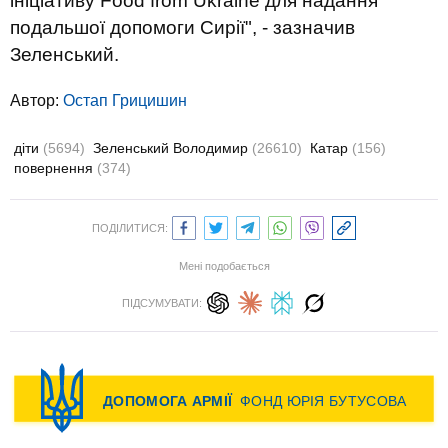
ініціативу Food from Ukraine для надання
подальшої допомоги Сирії", - зазначив
Зеленський.
Автор:
Остап Грицишин
діти
(5694)
Зеленський Володимир
(26610)
Катар
(156)
повернення
(374)
ПОДІЛИТИСЯ:
Мені подобається
ПІДСУМУВАТИ: