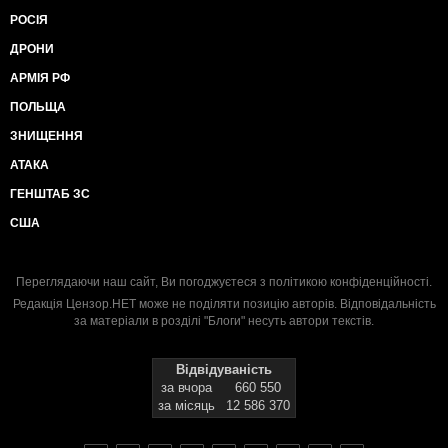
РОСІЯ
ДРОНИ
АРМІЯ РФ
ПОЛЬЩА
ЗНИЩЕННЯ
АТАКА
ГЕНШТАБ ЗС
США
Переглядаючи наш сайт, Ви погоджуєтеся з
політикою конфіденційності
.
Редакція Цензор.НЕТ може не поділяти позицію авторів. Відповідальність
за матеріали в розділі "Блоги" несуть автори текстів.
Відвідуваність
за вчора
660 550
за місяць
12 586 370