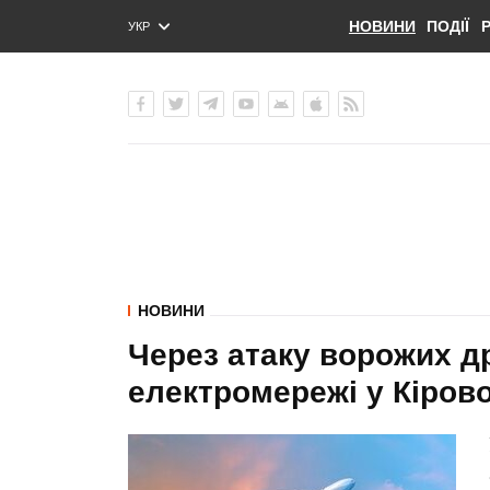
НОВИНИ
ПОДІЇ
УКР
ENG
РУС
НОВИНИ
Через атаку ворожих д
електромережі у Кірово