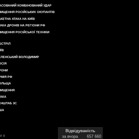
АСОВАНИЙ КОМБІНОВАНИЙ УДАР
НИЩЕННЯ РОСІЙСЬКИХ ОКУПАНТІВ
АКЕТНА АТАКА НА КИЇВ
ТАКА ДРОНІВ НА РЕГІОНИ РФ
НИЩЕННЯ РОСІЙСЬКОЇ ТЕХНІКИ
БСТРІЛ
ИЇВ
ЕЛЕНСЬКИЙ ВОЛОДИМИР
ОСІЯ
РОНИ
РМІЯ РФ
ОЛЬЩА
НИЩЕННЯ
ТАКА
ЕНШТАБ ЗС
ША
Відвідуваність
и в
за вчора
657 660