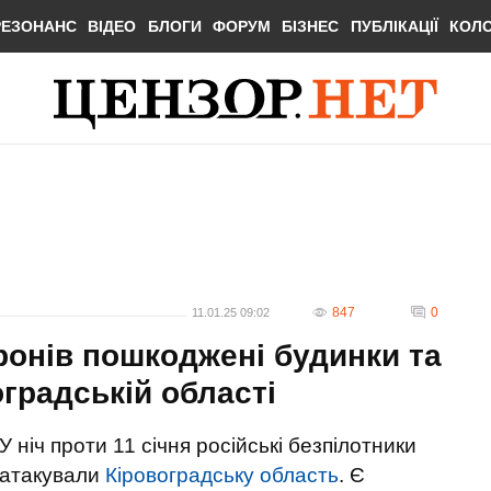
РЕЗОНАНС
ВІДЕО
БЛОГИ
ФОРУМ
БІЗНЕС
ПУБЛІКАЦІЇ
КОЛ
847
0
11.01.25 09:02
ронів пошкоджені будинки та
градській області
У ніч проти 11 січня російські безпілотники
атакували
Кіровоградську область
. Є