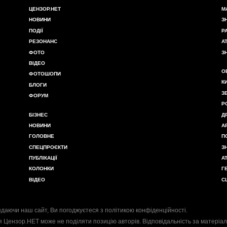
ЦЕНЗОР.НЕТ
М
НОВИНИ
З
ПОДІЇ
Р
РЕЗОНАНС
А
ФОТО
З
ВІДЕО
О
ФОТОШОПИ
К
БЛОГИ
З
ФОРУМ
Р
БІЗНЕС
Д
НОВИНИ
А
ГОЛОВНЕ
П
СПЕЦПРОЄКТИ
З
ПУБЛІКАЦІЇ
А
КОЛОНКИ
Г
ВІДЕО
С
даючи наш сайт, Ви погоджуєтеся з
політикою конфіденційності
.
я Цензор.НЕТ може не поділяти позицію авторів. Відповідальність за матеріал