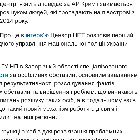
центр, який відповідає за АР Крим і займається
розшуком людей, які пропадають на півострові з
2014 року.
Про це в
інтерв'ю
Цензор.НЕТ розповів перший
чого управління Національної поліції України
 ГУ НП в Запорізькій області спеціалізованого
сти
за особливих обставин, основним завданням
я результативності розслідування фактів
их обставин та вирішення проблем, що виникають
 з питань розшуку таких осіб, а в подальшому взяв
що такий новий механізм роботи є дієвим і
и і на інші регіони.
и функцію хабів для розв’язання проблемних
нення безвісти осіб за особливих обставин,