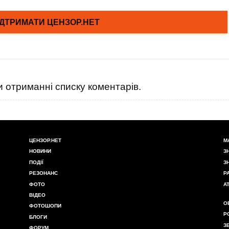
 отриманні списку коментарів.
ЦЕНЗОР.НЕТ
М
НОВИНИ
З
ПОДІЇ
З
РЕЗОНАНС
Р
ФОТО
А
ВІДЕО
О
ФОТОШОПИ
Р
БЛОГИ
З
ФОРУМ