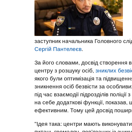
заступник начальника Головного слід
Сергій Пантелеєв
.
За його словами, досвід створення в
центру з розшуку осіб,
зниклих безві
якого були оптимізація та підвищенн
зникнення осіб безвісти за особлив
під час взаємодії підрозділів поліції
на себе додаткові функції, показав, 
ефективним. Тому цей досвід поширил
"Ідея така: центри мають виконуват
питань громадян, пов’язаних із зник