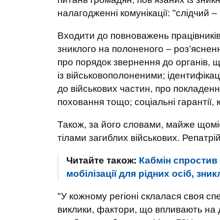
налагодженні комунікації: "слідчий –
Входити до повноважень працівників ц
зниклого на полоненого – роз’ясненн
про порядок звернення до органів, 
із військовополоненими; ідентифікац
до військових частин, про покладенн
поховання тощо; соціальні гарантії, 
Також, за його словами, майже щоміс
тілами загиблих військових. Репатрій
Читайте також:
Кабмін спростив
мобілізації для рідних осіб, зни
"У кожному регіоні склалася своя спе
виклики, фактори, що впливають на д