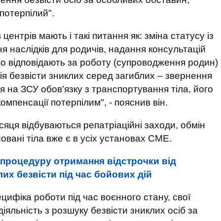
 потерпілий".
ентрів мають і такі питання як: зміна статусу із
я наслідків для родичів, надання консультацій
що відповідають за роботу (супроводження родин)
ія безвісти зниклих серед загиблих – звернення
я на ЗСУ обов’язку з транспортування тіла, його
компенсації потерпілим", - пояснив він.
яця відбуваються репатріаційні заходи, обмін
овані тіла вже є в усіх установах СМЕ.
 процедуру отримання відстрочки від
клих безвісти під час бойових дій
цифіка роботи під час воєнного стану, свої
іяльність з розшуку безвісти зниклих осіб за