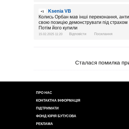
Ksenia VB
+1
Колись Орбан мав інші переконання, антисо
свою позицію демонструвати під страхом
Потім його купили
Відповісти
Посилання
15.02.2025 11:20
Сталася помилка при
ПРО НАС
КОНТАКТНА ІНФОРМАЦІЯ
ПІДТРИМАТИ
ФОНД ЮРІЯ БУТУСОВА
РЕКЛАМА