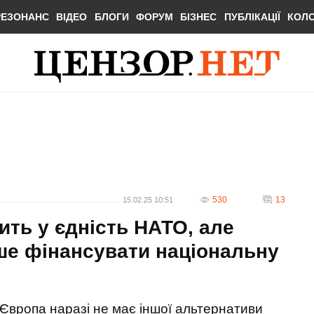
РЕЗОНАНС
ВІДЕО
БЛОГИ
ФОРУМ
БІЗНЕС
ПУБЛІКАЦІЇ
КОЛ
530
13
15.02.25 10:51
ить у єдність НАТО, але
ше фінансувати національну
Європа наразі не має іншої альтернативи