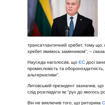
трансатлантичний хребет, тому що, в
хребет якимось замінником", – сказав
Науседа наголосив, що
ЄС
досі зан
промисловість та обороноздатність,
альтернативи".
Литовський президент зазначив, що 
слід розглядати як "рух до якогось р
Він не виключив того, що риторика