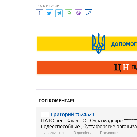
ПОДІЛИТИСЯ:
ТОП КОМЕНТАРІ
Григорий #524521
+1
НАТО нет . Как и ЕС . Одна мадьяро-*****
недееспособные , буттафорские организа
Відповісти
Посилання
15.02.2025 11:19