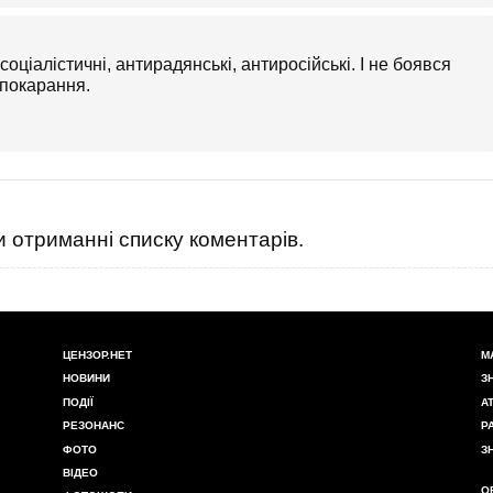
ціалістичні, антирадянські, антиросійські. І не боявся
 покарання.
 отриманні списку коментарів.
ЦЕНЗОР.НЕТ
М
НОВИНИ
З
ПОДІЇ
А
РЕЗОНАНС
Р
ФОТО
З
ВІДЕО
О