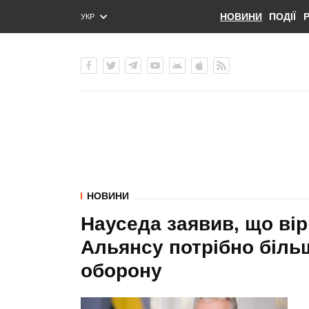
НОВИНИ
ПОДІЇ
УКР
ENG
РУС
НОВИНИ
Науседа заявив, що вір
Альянсу потрібно біль
оборону