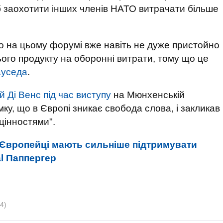
б заохотити інших членів НАТО витрачати більше
що на цьому форумі вже навіть не дуже пристойно
ого продукту на оборонні витрати, тому що це
уседа
.
 Ді Венс під час виступу
на Мюнхенській
ку, що в Європі зникає свобода слова, і закликав
цінностями".
Європейці мають сильніше підтримувати
al Паппергер
4)