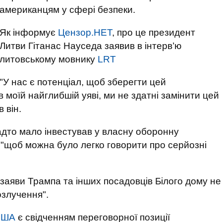
американцям у сфері безпеки.
Як інформує
Цензор.НЕТ
, про це президент
Литви Гітанас Науседа заявив в інтерв’ю
литовському мовнику
LRT
"У нас є потенціал, щоб зберегти цей
 моїй найглибшій уяві, ми не здатні замінити цей
 він.
адто мало інвестував у власну оборонну
 "щоб можна було легко говорити про серйозні
заяви Трампа та інших посадовців Білого дому не
озлучення".
США
є свідченням переговорної позиції