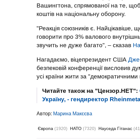
Вашингтона, спрямованої на те, що
коштів на національну оборону.
"Реакція союзників є. Найцікавіше, 
говорити про 3% валового внутрішнь
звучить не дуже багато", – сказав
На
Нагадаємо, віцепрезидент США
Джей
безпековій конференції висловив дум
усі країни жити за "демократичними 
Читайте також на "Цензор.НЕТ":
Україну, - гендиректор Rheinmet
Автор:
Марина Макєєва
Європа
(1920)
НАТО
(7320)
Науседа Гітанас
(41