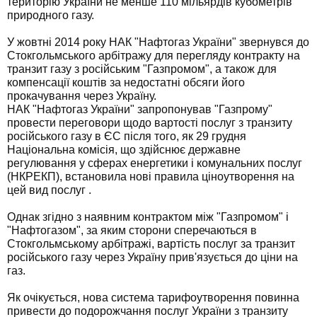
територію України не менше 110 мільярдів кубометрів
природного газу.
У жовтні 2014 року НАК "Нафтогаз України" звернувся до
Стокгольмського арбітражу для перегляду контракту на
транзит газу з російським "Газпромом", а також для
компенсації коштів за недостатні обсяги його
прокачування через Україну.
НАК "Нафтогаз України" запропонував "Газпрому"
провести переговори щодо вартості послуг з транзиту
російського газу в ЄС після того, як 29 грудня
Національна комісія, що здійснює державне
регулювання у сферах енергетики і комунальних послуг
(НКРЕКП), встановила нові правила ціноутворення на
цей вид послуг .
Однак згідно з наявним контрактом між "Газпромом" і
"Нафтогазом", за яким сторони сперечаються в
Стокгольмському арбітражі, вартість послуг за транзит
російського газу через Україну прив'язується до ціни на
газ.
Як очікується, нова система тарифоутворення повинна
привести до подорожчання послуг України з транзиту