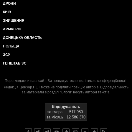
ДРОНИ
КИЇВ
ЗНИЩЕННЯ
АРМІЯ РФ
ДОНЕЦЬКА ОБЛАСТЬ
ПОЛЬЩА
ЗСУ
ГЕНШТАБ ЗС
Переглядаючи наш сайт, Ви погоджуєтеся з
політикою конфіденційності
.
Редакція Цензор.НЕТ може не поділяти позицію авторів. Відповідальність
за матеріали в розділі "Блоги" несуть автори текстів.
Відвідуваність
за вчора
517 980
за місяць
12 586 370