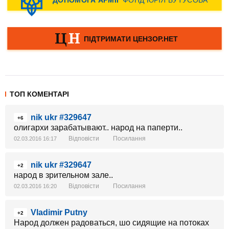
ТОП КОМЕНТАРІ
nik ukr #329647
+6
олигархи зарабатывают.. народ на паперти..
Відповісти
Посилання
02.03.2016 16:17
nik ukr #329647
+2
народ в зрительном зале..
Відповісти
Посилання
02.03.2016 16:20
Vladimir Putny
+2
Народ должен радоваться, шо сидящие на потоках