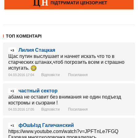
ТОП КОМЕНТАРІ
Лилия Стацкая
+3
Щас путин выслушает и начнет искать что то в
старческих штанах,чтоб погрозить всем и страшно
испугать.
Відповісти
Посилання
04.03.2016 17:04
частный сектор
+1
абама не оставит без внимания не один подъезд
костромы и сызрани !
Відповісти
Посилання
04.03.2016 17:05
фОшЫзд Галичанский
+1
https://www.youtube.com/watch?v=JPFTnLe7FGQ
Газовая многоходовочка провалилась.