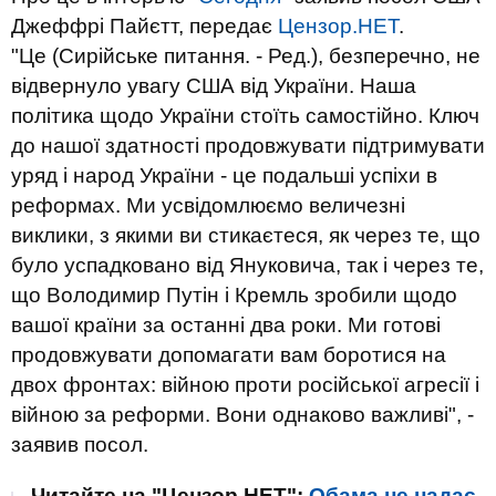
Джеффрі Пайєтт, передає
Цензор.НЕТ
.
"Це (Сирійське питання. - Ред.), безперечно, не
відвернуло увагу США від України. Наша
політика щодо України стоїть самостійно. Ключ
до нашої здатності продовжувати підтримувати
уряд і народ України - це подальші успіхи в
реформах. Ми усвідомлюємо величезні
виклики, з якими ви стикаєтеся, як через те, що
було успадковано від Януковича, так і через те,
що Володимир Путін і Кремль зробили щодо
вашої країни за останні два роки. Ми готові
продовжувати допомагати вам боротися на
двох фронтах: війною проти російської агресії і
війною за реформи. Вони однаково важливі", -
заявив посол.
Читайте на "Цензор.НЕТ":
Обама не надає