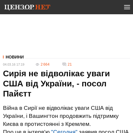
НОВИНИ
2 664
21
04.03.16 17:19
Сирія не відволікає уваги
США від України, - посол
Пайєтт
Війна в Сирії не відволікає уваги США від
України, і Вашингтон продовжить підтримку
Києва в протистоянні з Кремлем.
Про це в інтерв'ю
"Сегодня"
заявив посол США